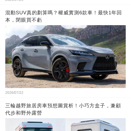
混動SUV真的劃算嗎？權威實測6款車！最快1年回
本，閉眼買不虧
2026/07/22
三輪越野旅居房車預想圖賞析！小巧方盒子，兼顧
代步和野外露營