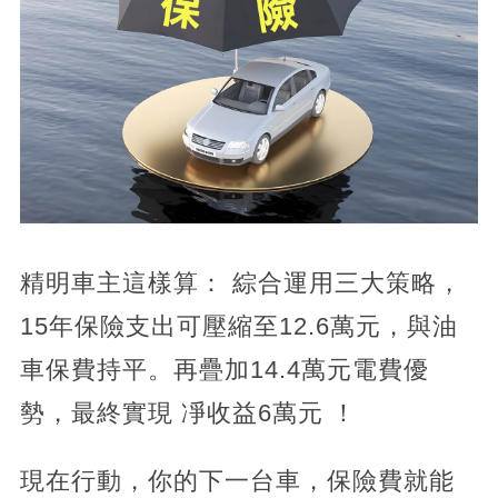
精明車主這樣算： 綜合運用三大策略，
15年保險支出可壓縮至12.6萬元，與油
車保費持平。再疊加14.4萬元電費優
勢，最終實現 凈收益6萬元 ！
現在行動，你的下一台車，保險費就能