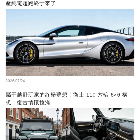
產純電超跑終于來了
2026/07/24
屬于越野玩家的終極夢想！衛士 110 六輪 6×6 構
想，復古情懷拉滿