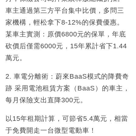
車主通過第三方平台集中比價，多問三
家機構，輕松拿下8-12%的保費優惠。
某車主實測：原價6800元的保單，年底
砍價后僅需6000元，15年累計省下1.44
萬元。
2. 車電分離術：蔚來BaaS模式的降費奇
跡 采用電池租賃方案（BaaS）的車主，
每月保險支出直降300元。
以15年租期計算，可節省5.4萬元，相當
于免費開走一台微型電動車！