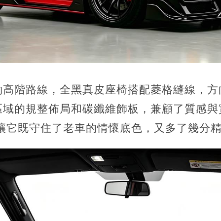
約高階路線，全黑真皮座椅搭配菱格縫線，方
區域的規整佈局和碳纖維飾板，兼顧了質感與
，讓它既守住了老車的情懷底色，又多了幾分