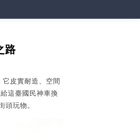
之路
。它皮實耐造、空間
卻給這臺國民神車換
街頭玩物。