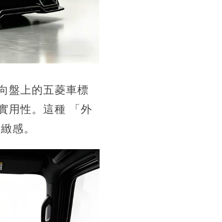
向盤上的五菱車標
實用性。這種 「外
精緻感。