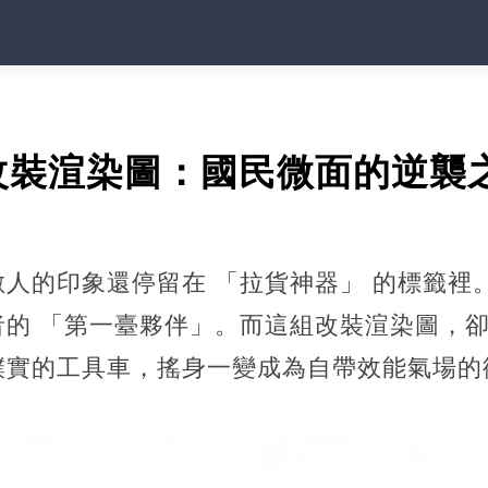
改裝渲染圖：國民微面的逆襲
人的印象還停留在 「拉貨神器」 的標籤裡
者的 「第一臺夥伴」。而這組改裝渲染圖，
樸實的工具車，搖身一變成為自帶效能氣場的