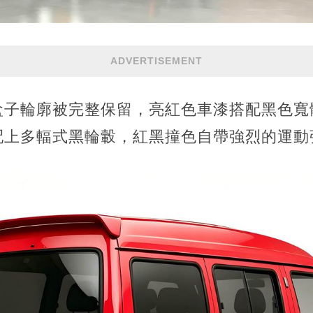
ADVERTISEMENT
盒子輪廓被完整保留，亮紅色車漆搭配黑色寬
配上多輻式黑輪轂，紅黑撞色自帶強烈的運動