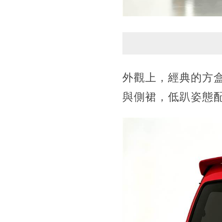
外觀上，經典的方
與側裙，低趴姿態