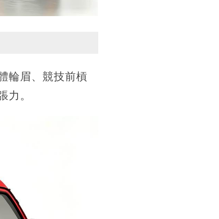
體輪眉、競技前槓
張力。