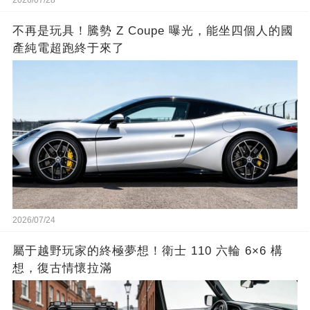
2026/07/28
不再是玩具！騰勢 Z Coupe 曝光，能坐四個人的國
產純電超跑終于來了
2026/07/24
屬于越野玩家的終極夢想！衛士 110 六輪 6×6 構
想，復古情懷拉滿