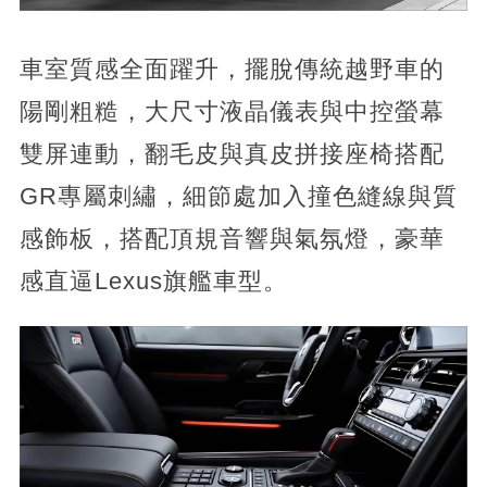
車室質感全面躍升，擺脫傳統越野車的
陽剛粗糙，大尺寸液晶儀表與中控螢幕
雙屏連動，翻毛皮與真皮拼接座椅搭配
GR專屬刺繡，細節處加入撞色縫線與質
感飾板，搭配頂規音響與氣氛燈，豪華
感直逼Lexus旗艦車型。