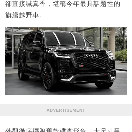
卻直接喊真香，堪稱今年最具話題性的
旗艦越野車。
ADVERTISEMENT
外觀徹底擺脫舊款樸實形象，大尺寸黑