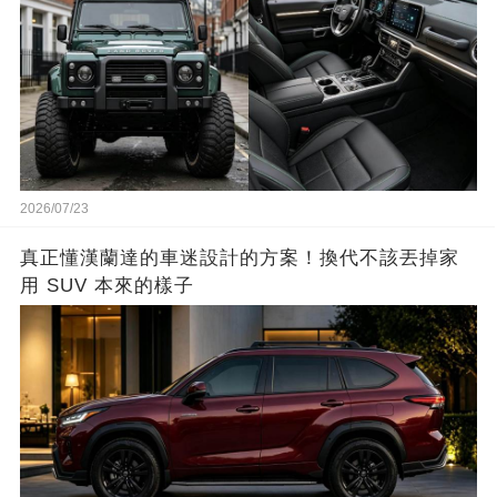
2026/07/23
真正懂漢蘭達的車迷設計的方案！換代不該丟掉家
用 SUV 本來的樣子