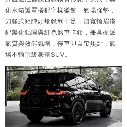
化水箱護罩搭配字樣徽飾，氣場強勢，
刀鋒式矩陣頭燈銳利十足，加寬輪眉搭
配黑化鋁圈與紅色煞車卡鉗，兼具硬派
氣質與效能氛圍，停車即自帶焦點，氣
場不輸頂級豪華SUV。