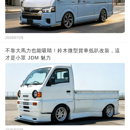
2026/07/29
不靠大馬力也能吸睛！鈴木微型貨車低趴改裝，這
才是小眾 JDM 魅力