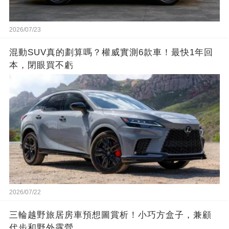
2026/07/23
混動SUV真的劃算嗎？權威實測6款車！最快1年回
本，閉眼買不虧
2026/07/22
三輪越野旅居房車預想圖賞析！小巧方盒子，兼顧
代步和野外露營