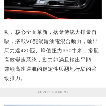
動力核心全面革新，捨棄傳統大排量自
吸，搭載V6雙渦輪油電混合動力，輸出
馬力達420匹、峰值扭力650牛米，搭配
高效變速系統，動力飽滿且輸出平順，
兼顧高速巡航的穩定性與惡地行駛的強
勁推力。
ADVERTISEMENT