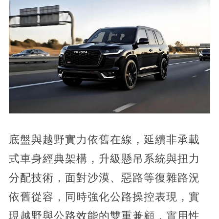
底盤與越野實力依舊在線，延續非承載
式車身經典架構，升級懸吊系統與扭力
分配技術，面對沙漠、惡路等復雜路況
依舊從容，同時強化公路操控表現，實
現越野與公路效能的雙重兼顧，實用性