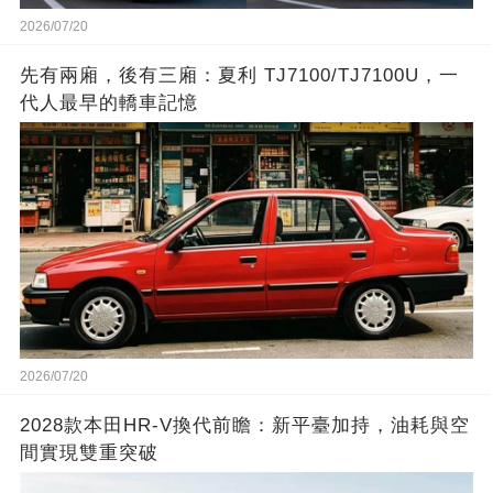
2026/07/20
先有兩廂，後有三廂：夏利 TJ7100/TJ7100U，一
代人最早的轎車記憶
2026/07/20
2028款本田HR-V換代前瞻：新平臺加持，油耗與空
間實現雙重突破