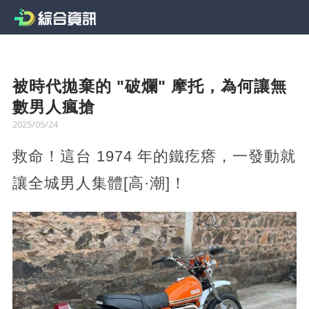
被時代拋棄的 "破爛" 摩托，為何讓無
數男人瘋搶
2025/05/24
救命！這台 1974 年的鐵疙瘩，一發動就
讓全城男人集體[高·潮]！