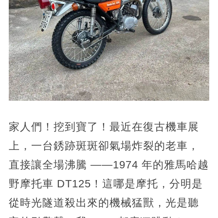
家人們！挖到寶了！最近在復古機車展
上，一台銹跡斑斑卻氣場炸裂的老車，
直接讓全場沸騰 ——1974 年的雅馬哈越
野摩托車 DT125！這哪是摩托，分明是
從時光隧道殺出來的機械猛獸，光是聽