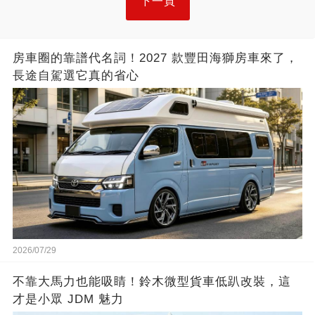
下一頁
房車圈的靠譜代名詞！2027 款豐田海獅房車來了，
長途自駕選它真的省心
2026/07/29
不靠大馬力也能吸睛！鈴木微型貨車低趴改裝，這
才是小眾 JDM 魅力