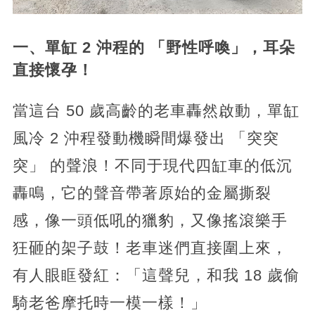
一、單缸 2 沖程的 「野性呼喚」，耳朵
直接懷孕！
當這台 50 歲高齡的老車轟然啟動，單缸
風冷 2 沖程發動機瞬間爆發出 「突突
突」 的聲浪！不同于現代四缸車的低沉
轟鳴，它的聲音帶著原始的金屬撕裂
感，像一頭低吼的獵豹，又像搖滾樂手
狂砸的架子鼓！老車迷們直接圍上來，
有人眼眶發紅：「這聲兒，和我 18 歲偷
騎老爸摩托時一模一樣！」