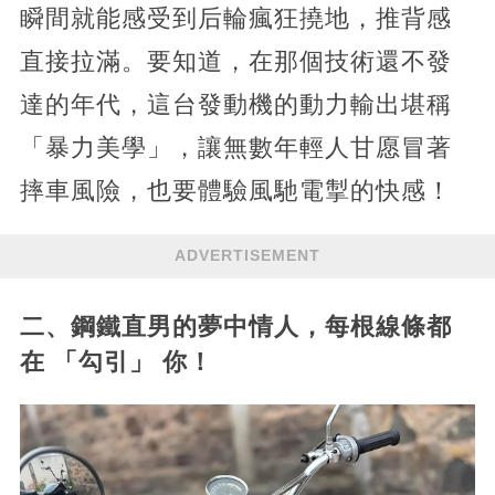
瞬間就能感受到后輪瘋狂撓地，推背感
直接拉滿。要知道，在那個技術還不發
達的年代，這台發動機的動力輸出堪稱
「暴力美學」，讓無數年輕人甘愿冒著
摔車風險，也要體驗風馳電掣的快感！
ADVERTISEMENT
二、鋼鐵直男的夢中情人，每根線條都
在 「勾引」 你！