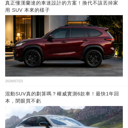
真正懂漢蘭達的車迷設計的方案！換代不該丟掉家
用 SUV 本來的樣子
2026/07/23
混動SUV真的劃算嗎？權威實測6款車！最快1年回
本，閉眼買不虧