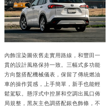
內飾渲染圖依舊走實用路線，和豐田一
貫的設計風格保持一致。三幅式多功能
方向盤搭配機械儀表，保留了傳統燃油
車的操作質感，上手簡單，新手也能輕
鬆駕馭。懸浮式中控屏和空調出風口佈
局規整，黑灰主色調搭配銀色飾條，不