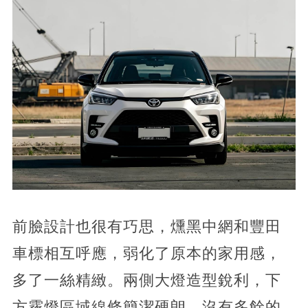
前臉設計也很有巧思，燻黑中網和豐田
車標相互呼應，弱化了原本的家用感，
多了一絲精緻。兩側大燈造型銳利，下
方霧燈區域線條簡潔硬朗，沒有多餘的