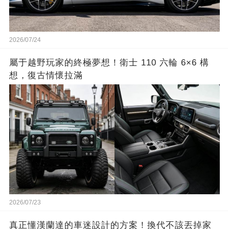
2026/07/24
屬于越野玩家的終極夢想！衛士 110 六輪 6×6 構
想，復古情懷拉滿
2026/07/23
真正懂漢蘭達的車迷設計的方案！換代不該丟掉家