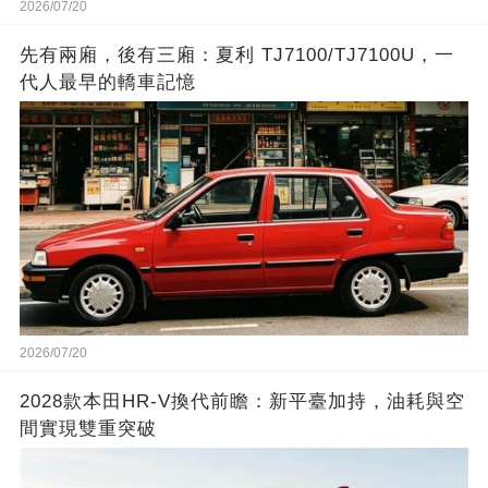
2026/07/20
先有兩廂，後有三廂：夏利 TJ7100/TJ7100U，一
代人最早的轎車記憶
2026/07/20
2028款本田HR-V換代前瞻：新平臺加持，油耗與空
間實現雙重突破