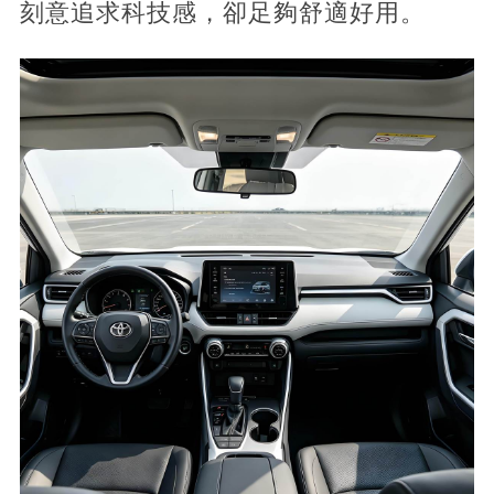
刻意追求科技感，卻足夠舒適好⽤。