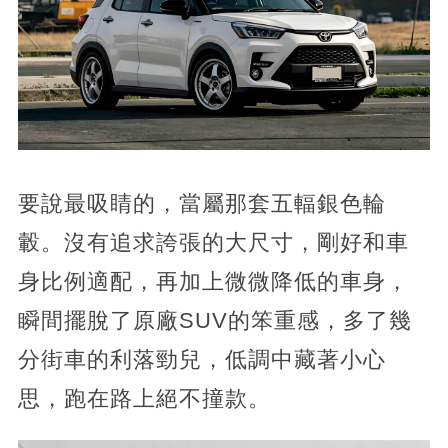
要說最吸睛的，當屬那套五輻銀色輪
轂。沒有追求誇張的大尺寸，剛好和車
身比例適配，再加上微微降低的車身，
瞬間擺脫了原廠SUV的笨重感，多了幾
分街車的利落勁兒，低調中藏著小心
思，跑在路上絕不撞款。