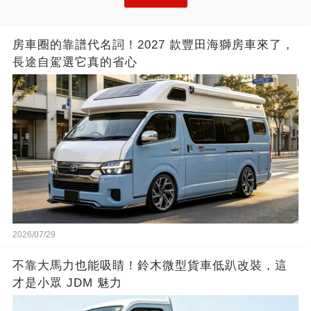
房車圈的靠譜代名詞！2027 款豐田海獅房車來了，
長途自駕選它真的省心
2026/07/29
不靠大馬力也能吸睛！鈴木微型貨車低趴改裝，這
才是小眾 JDM 魅力