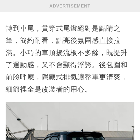
ADVERTISEMENT
轉到車尾，貫穿式尾燈絕對是點睛之
筆，簡約耐看，點亮後氛圍感直接拉
滿。小巧的車頂擾流板不多餘，既提升
了運動感，又不會顯得浮誇。後包圍和
前臉呼應，隱藏式排氣讓整車更清爽，
細節裡全是改裝者的用心。