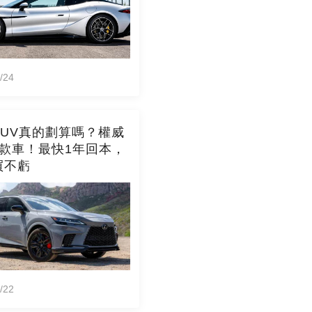
/24
SUV真的劃算嗎？權威
6款車！最快1年回本，
買不虧
/22