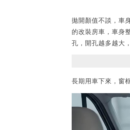
拋開顏值不談，車
的改裝房車，車身
孔，開孔越多越大
長期用車下來，窗