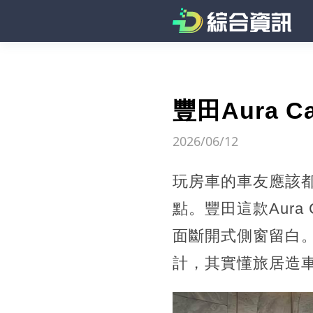
豐田Aura
2026/06/12
玩房車的車友應該
點。豐田這款Aur
面斷開式側窗留白
計，其實懂旅居造