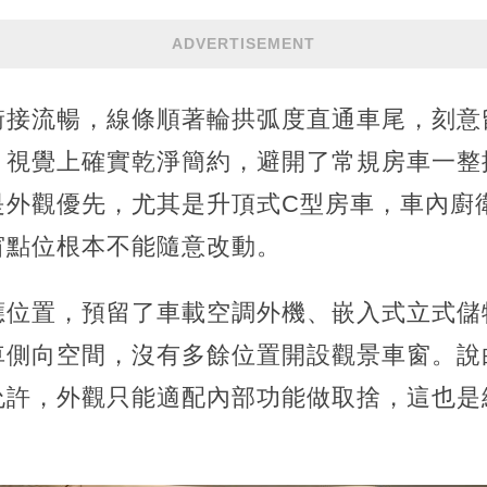
ADVERTISEMENT
銜接流暢，線條順著輪拱弧度直通車尾，刻意
。視覺上確實乾淨簡約，避開了常規房車一整
是外觀優先，尤其是升頂式C型房車，車內廚
窗點位根本不能隨意改動。
應位置，預留了車載空調外機、嵌入式立式儲
車側向空間，沒有多餘位置開設觀景車窗。說
允許，外觀只能適配內部功能做取捨，這也是