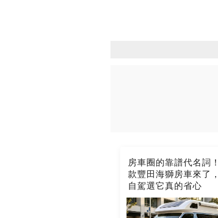
房車圈的靠譜代名詞！2
款豐田海獅房車來了
自駕選它真的省心