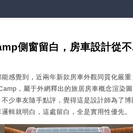
 Camp側窗留白，房車設計從
都能感覺到，近兩年新款房車外觀同質化嚴重
a Camp，屬于外網釋出的旅居房車概念渲染
。不少車友隨手點評，覺得這是設計師為了博
車邏輯就明白，這處留白，全是實用性優先。