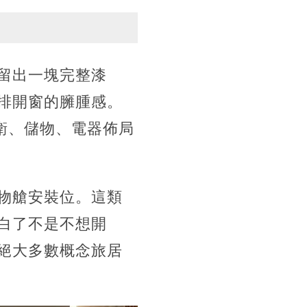
留出一塊完整漆
排開窗的臃腫感。
衛、儲物、電器佈局
物艙安裝位。這類
白了不是不想開
絕大多數概念旅居