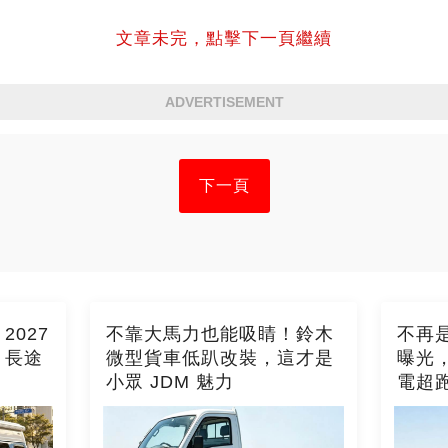
文章未完，點擊下一頁繼續
ADVERTISEMENT
下一頁
027
不靠大馬力也能吸睛！鈴木
不再是
，長途
微型貨車低趴改裝，這才是
曝光
小眾 JDM 魅力
電超