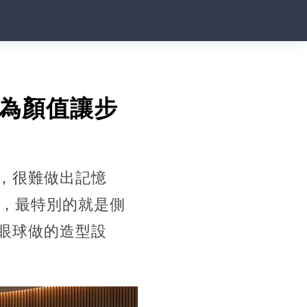
不為顏值讓步
，很難做出記憶
圖，最特別的就是側
眼球做的造型設