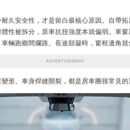
身耐久安全性，才是留白最核心原因。自帶拓
整體性被拆分，原車抗扭強度本就偏弱。車窗
，車輛跑鄉間爛路、長途顛簸時，窗框邊角就
ADVERTISEMENT
框變形、車身焊縫開裂，都是房車圈很常見的