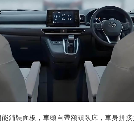
陽能鋪裝面板，車頭自帶額頭臥床，車身拼接