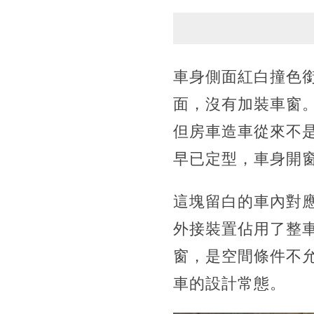
車身側面紅白撞色
面，沒有加裝車窗
但房車造車從來不
早已定型，車身開
這塊留白的車內對
外接裝置佔用了整
窗，是空間條件不
車的設計常態。