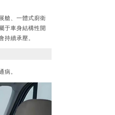
展艙、一體式廚衛
屬于車身結構性開
會持續承壓。
通病。