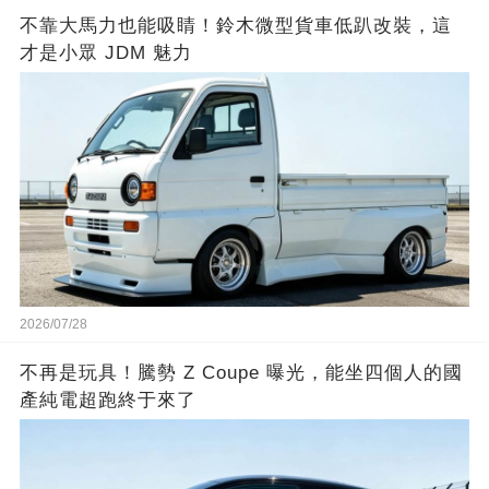
不靠大馬力也能吸睛！鈴木微型貨車低趴改裝，這
才是小眾 JDM 魅力
2026/07/28
不再是玩具！騰勢 Z Coupe 曝光，能坐四個人的國
產純電超跑終于來了