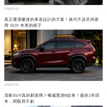
2026/07/23
真正懂漢蘭達的車迷設計的方案！換代不該丟掉家
用 SUV 本來的樣子
2026/07/23
混動SUV真的劃算嗎？權威實測6款車！最快1年回
本，閉眼買不虧