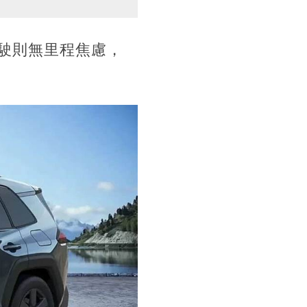
駛則無里程焦慮，