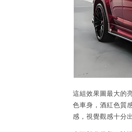
這組效果圖最大的
色車身，酒紅色質
感，視覺觀感十分