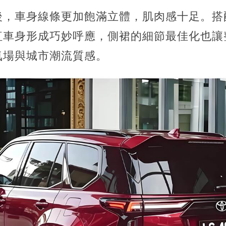
後，車身線條更加飽滿立體，肌肉感十足。搭
紅車身形成巧妙呼應，側裙的細節最佳化也讓
氣場與城市潮流質感。