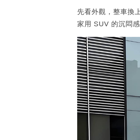
先看外觀，整車換
家用 SUV 的沉悶