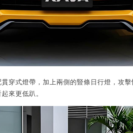
配貫穿式燈帶，加上兩側的豎條日行燈，攻擊
看起來更低趴。