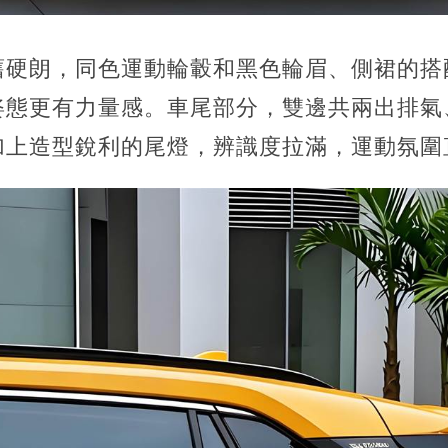
舊硬朗，同色運動輪轂和黑色輪眉、側裙的搭
姿態更有力量感。車尾部分，雙邊共兩出排氣
加上造型銳利的尾燈，辨識度拉滿，運動氛圍