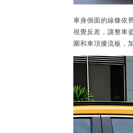
車身側面的線條依
視覺反差，讓整車
圍和車頂擾流板，