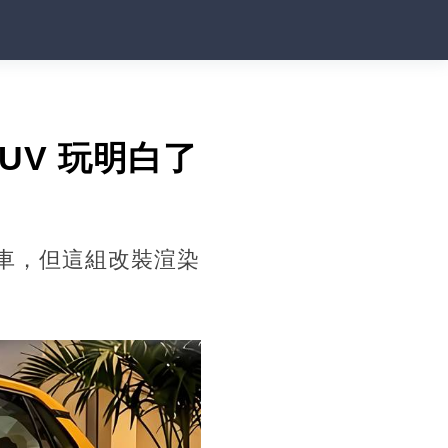
SUV 玩明白了
具車，但這組改裝渲染