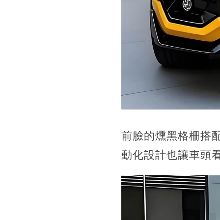
前臉的燻黑格柵搭
動化設計也讓車頭