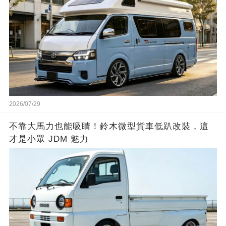
2026/07/29
不靠大馬力也能吸睛！鈴木微型貨車低趴改裝，這
才是小眾 JDM 魅力