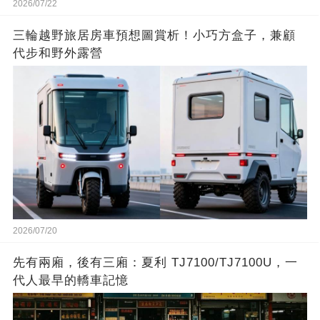
2026/07/22
三輪越野旅居房車預想圖賞析！小巧方盒子，兼顧
代步和野外露營
2026/07/20
先有兩廂，後有三廂：夏利 TJ7100/TJ7100U，一
代人最早的轎車記憶