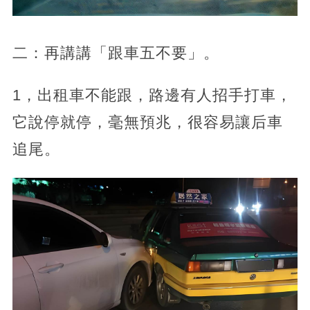
二：再講講「跟車五不要」。
1，出租車不能跟，路邊有人招手打車，
它說停就停，毫無預兆，很容易讓后車
追尾。