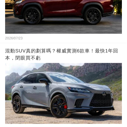
2026/07/23
混動SUV真的劃算嗎？權威實測6款車！最快1年回
本，閉眼買不虧