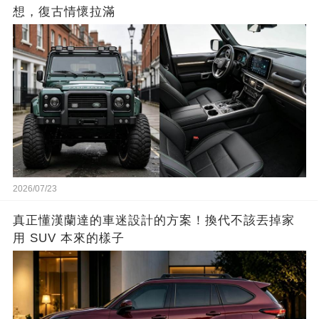
想，復古情懷拉滿
2026/07/23
真正懂漢蘭達的車迷設計的方案！換代不該丟掉家
用 SUV 本來的樣子