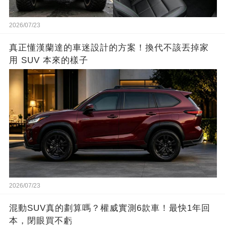
2026/07/23
真正懂漢蘭達的車迷設計的方案！換代不該丟掉家
用 SUV 本來的樣子
2026/07/23
混動SUV真的劃算嗎？權威實測6款車！最快1年回
本，閉眼買不虧