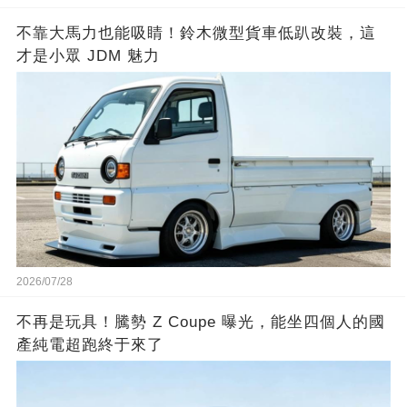
不靠大馬力也能吸睛！鈴木微型貨車低趴改裝，這
才是小眾 JDM 魅力
2026/07/28
不再是玩具！騰勢 Z Coupe 曝光，能坐四個人的國
產純電超跑終于來了