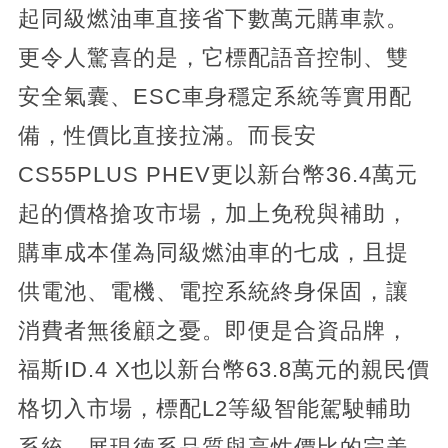
起同級燃油車直接省下數萬元購車款。
更令人驚喜的是，它標配語音控制、雙
安全氣囊、ESC車身穩定系統等實用配
備，性價比直接拉滿。而長安
CS55PLUS PHEV更以新台幣36.4萬元
起的價格搶攻市場，加上免稅與補助，
購車成本僅為同級燃油車的七成，且提
供電池、電機、電控系統終身保固，讓
消費者無後顧之憂。即便是合資品牌，
福斯ID.4 X也以新台幣63.8萬元的親民價
格切入市場，標配L2等級智能駕駛輔助
系統，展現德系品質與高性價比的完美