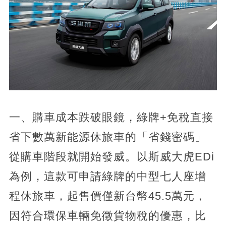
一、購車成本跌破眼鏡，綠牌+免稅直接
省下數萬新能源休旅車的「省錢密碼」
從購車階段就開始發威。以斯威大虎EDi
為例，這款可申請綠牌的中型七人座增
程休旅車，起售價僅新台幣45.5萬元，
因符合環保車輛免徵貨物稅的優惠，比