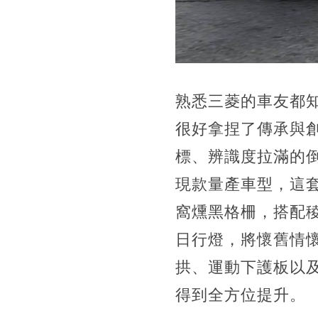
熟悉三菱的車友都
很好拿捏了傳承與
標、辨識度拉滿的
現款量產車型，這
窩燻黑格柵，搭配
日行燈，將懷舊情
拱、運動下護板以
得到全方位提升。