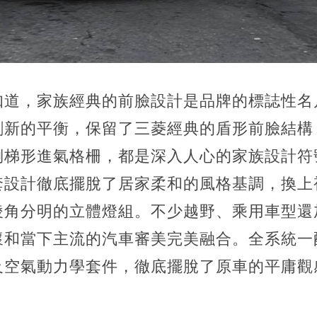
知道，家族經典的前臉設計是品牌的標誌性名
創新的平衡，保留了三菱經典的盾形前臉結構
倒梯形進氣格柵，都是深入人心的家族設計符
套設計徹底擺脫了居家柔和的風格基調，換上
稜角分明的立體燈組。不少越野、乘用車型還加
懷和當下主流的汽車審美完美融合。全系統一
及空氣動力學套件，徹底擺脫了原車的平庸觀