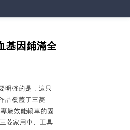
血基因鋪滿全
要明確的是，這只
作品覆蓋了三菱
只專屬效能轎車的固
改三菱家用車、工具