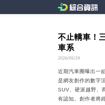
不止轎車！
車系
2026/05/29
近期汽車圈曝出一
是網友創作的數字
SUV、硬派越野、
有認知。創作者將