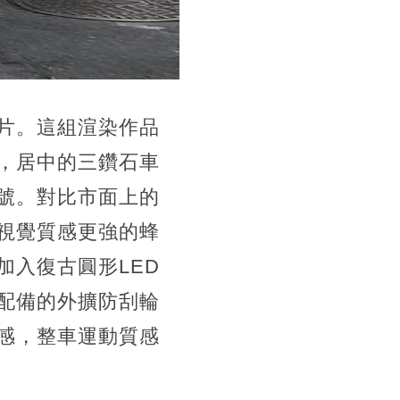
片。這組渲染作品
，居中的三鑽石車
號。對比市面上的
視覺質感更強的蜂
入復古圓形LED
配備的外擴防刮輪
感，整車運動質感