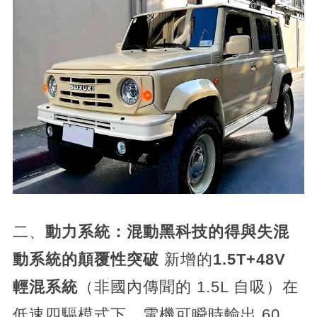
二、
動力系統：混動黑科技的得與失
混
動系統的顛覆性突破
新增的
1.5T+48V
輕混系統
（非國內傳聞的 1.5L 自吸）在
低速四驅模式下，電機可瞬時輸出 60