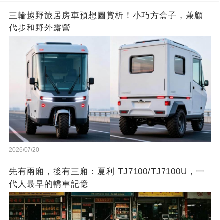
三輪越野旅居房車預想圖賞析！小巧方盒子，兼顧
代步和野外露營
2026/07/20
先有兩廂，後有三廂：夏利 TJ7100/TJ7100U，一
代人最早的轎車記憶