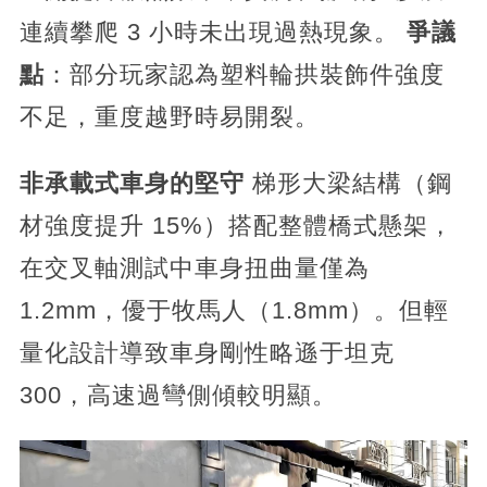
連續攀爬 3 小時未出現過熱現象。
爭議
點
：部分玩家認為塑料輪拱裝飾件強度
不足，重度越野時易開裂。
非承載式車身的堅守
梯形大梁結構（鋼
材強度提升 15%）搭配整體橋式懸架，
在交叉軸測試中車身扭曲量僅為
1.2mm，優于牧馬人（1.8mm）。但輕
量化設計導致車身剛性略遜于坦克
300，高速過彎側傾較明顯。