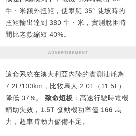
牛・米額外扭矩，使攀爬 35° 陡坡時的
扭矩輸出達到 380 牛・米，實測脫困時
間比老款縮短 40%。
ADVERTISEMENT
這套系統在澳大利亞內陸的實測油耗為
7.2L/100km，比牧馬人 2.0T（11.5L）
降低 37%。
致命短板
：高速行駛時電機
輔助失效，1.5T 發動機功率僅 166 馬
力，超車時動力儲備不足。