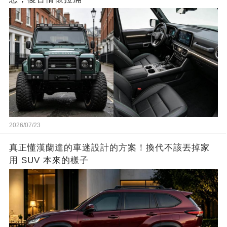
2026/07/23
真正懂漢蘭達的車迷設計的方案！換代不該丟掉家
用 SUV 本來的樣子