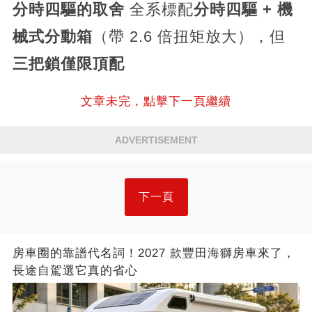
分時四驅的取舍
全系標配
分時四驅 + 機
械式分動箱
（帶 2.6 倍扭矩放大），但
三把鎖僅限頂配
文章未完，點擊下一頁繼續
ADVERTISEMENT
下一頁
房車圈的靠譜代名詞！2027 款豐田海獅房車來了，
長途自駕選它真的省心