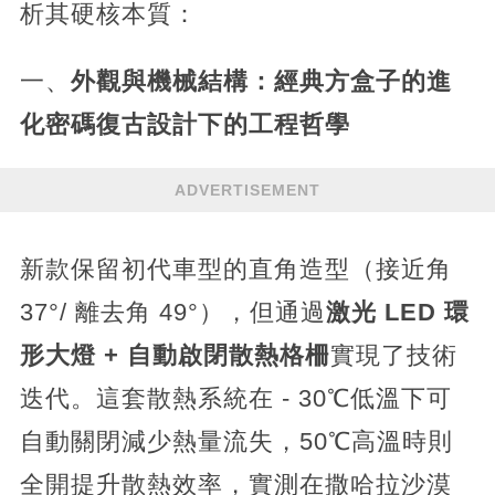
析其硬核本質：
一、
外觀與機械結構：經典方盒子的進
化密碼
復古設計下的工程哲學
ADVERTISEMENT
新款保留初代車型的直角造型（接近角
37°/ 離去角 49°），但通過
激光 LED 環
形大燈 + 自動啟閉散熱格柵
實現了技術
迭代。這套散熱系統在 - 30℃低溫下可
自動關閉減少熱量流失，50℃高溫時則
全開提升散熱效率，實測在撒哈拉沙漠