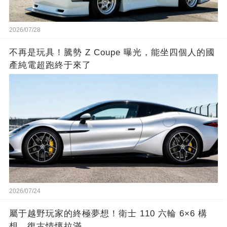
2026/07/28
不再是玩具！騰勢 Z Coupe 曝光，能坐四個人的國
產純電超跑終于來了
2026/07/24
屬于越野玩家的終極夢想！衛士 110 六輪 6×6 構
想，復古情懷拉滿