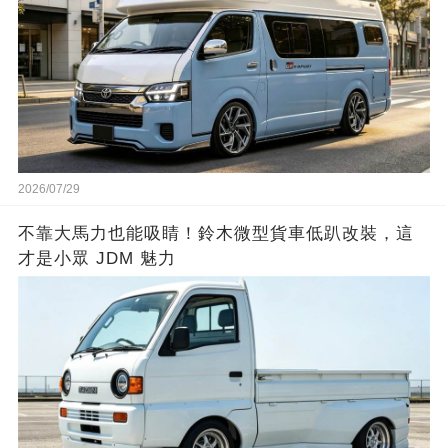
2026/07/29
不靠大馬力也能吸睛！鈴木微型貨車低趴改裝，這
才是小眾 JDM 魅力