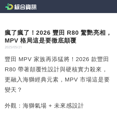
瘋了瘋了！2026 豐田 R80 驚艷亮相，
MPV 格局這是要徹底顛覆
2025/05/21
豐田 MPV 家族再添猛將！2026 款豐田
R80 帶著顛覆性設計與硬核實力殺來，
更融入海獅經典元素，MPV 市場這是要
變天？​
外觀：海獅氣場 + 未來感設計​