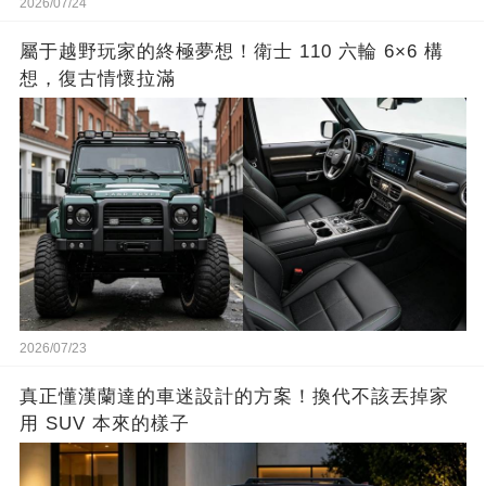
2026/07/24
屬于越野玩家的終極夢想！衛士 110 六輪 6×6 構
想，復古情懷拉滿
2026/07/23
真正懂漢蘭達的車迷設計的方案！換代不該丟掉家
用 SUV 本來的樣子