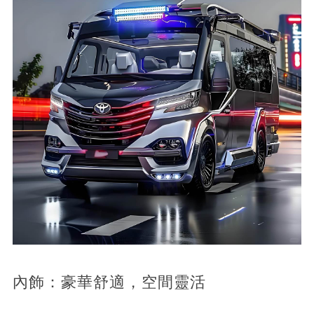
內飾：豪華舒適，空間靈活​