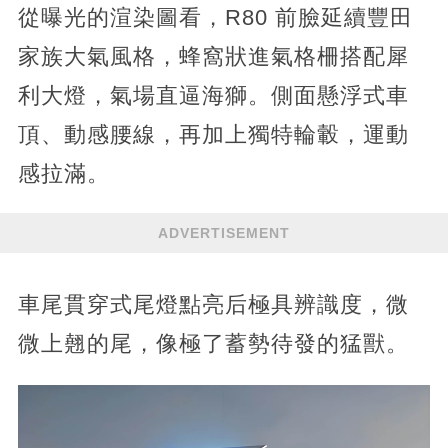
從曝光的渲染圖看，R80 前臉延續豐田
家族大氣風格，蜂窩狀進氣格柵搭配犀
利大燈，氣場直逼海獅。側面懸浮式車
頂、動感腰線，再加上獨特輪轂，運動
感拉滿。
ADVERTISEMENT
車尾貫穿式尾燈點亮后極具辨識度，微​
微上翹的尾，像極了蓄勢待發的猛獸。​