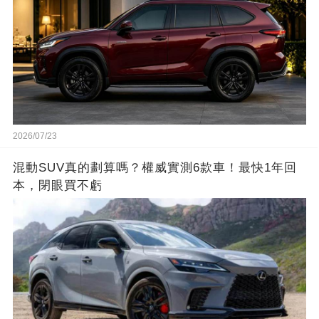
2026/07/23
混動SUV真的劃算嗎？權威實測6款車！最快1年回
本，閉眼買不虧