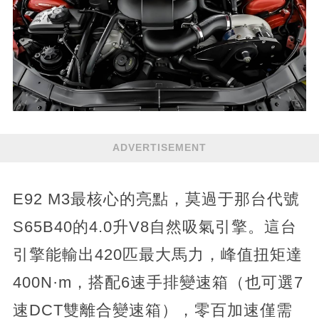
ADVERTISEMENT
E92 M3最核心的亮點，莫過于那台代號
S65B40的4.0升V8自然吸氣引擎。這台
引擎能輸出420匹最大馬力，峰值扭矩達
400N·m，搭配6速手排變速箱（也可選7
速DCT雙離合變速箱），零百加速僅需