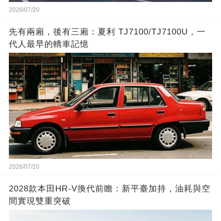
2026/07/20
先有兩廂，後有三廂：夏利 TJ7100/TJ7100U，一
代人最早的轎車記憶
2026/07/20
2028款本田HR-V換代前瞻：新平臺加持，油耗與空
間實現雙重突破