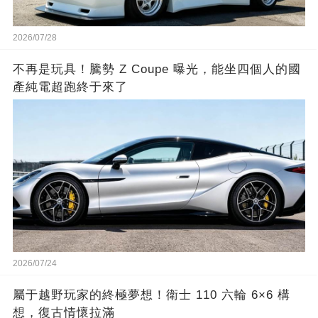
2026/07/28
不再是玩具！騰勢 Z Coupe 曝光，能坐四個人的國
產純電超跑終于來了
2026/07/24
屬于越野玩家的終極夢想！衛士 110 六輪 6×6 構
想，復古情懷拉滿