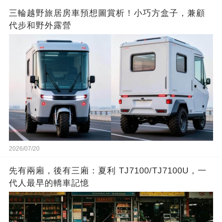
三輪越野旅居房車預想圖賞析！小巧方盒子，兼顧
代步和野外露營
2026/07/20
先有兩廂，後有三廂：夏利 TJ7100/TJ7100U，一
代人最早的轎車記憶