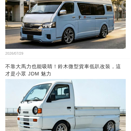
2026/07/29
不靠大馬力也能吸睛！鈴木微型貨車低趴改裝，這
才是小眾 JDM 魅力