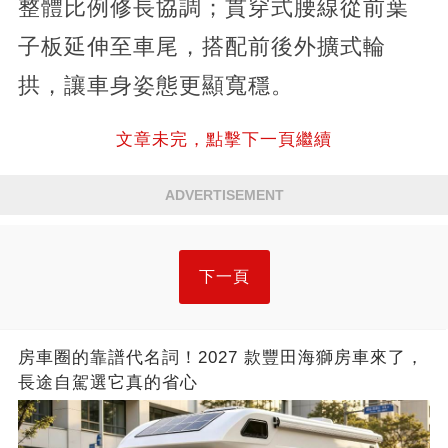
整體比例修長協調；貫穿式腰線從前葉
子板延伸至車尾，搭配前後外擴式輪
拱，讓車身姿態更顯寬穩。
文章未完，點擊下一頁繼續
ADVERTISEMENT
下一頁
房車圈的靠譜代名詞！2027 款豐田海獅房車來了，
長途自駕選它真的省心