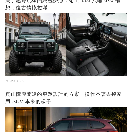
屬于越野玩家的終極夢想！衛士 110 六輪 6×6 構
想，復古情懷拉滿
2026/07/23
真正懂漢蘭達的車迷設計的方案！換代不該丟掉家
用 SUV 本來的樣子