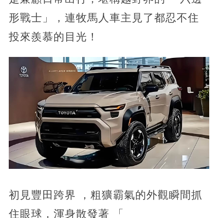
形戰士」，連牧馬人車主見了都忍不住
投來羨慕的目光！
初見豐田跨界 ，粗獷霸氣的外觀瞬間抓
住眼球，渾身散發著 「