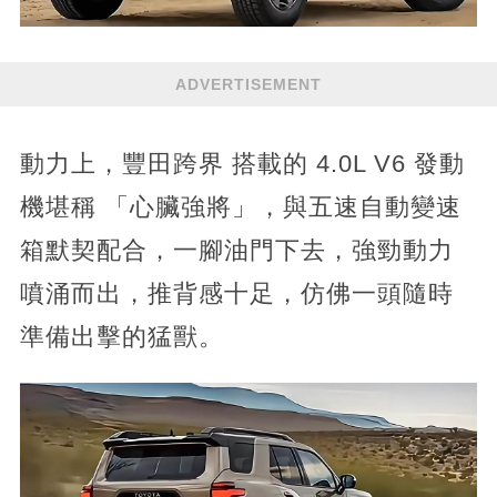
ADVERTISEMENT
動力上，豐田跨界 搭載的 4.0L V6 發動
機堪稱 「心臟強將」，與五速自動變速
箱默契配合，一腳油門下去，強勁動力
噴涌而出，推背感十足，仿佛一頭隨時
準備出擊的猛獸。