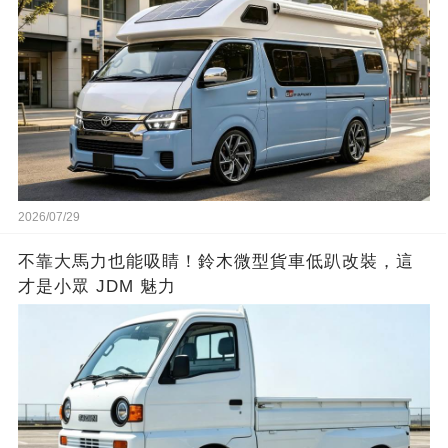
2026/07/29
不靠大馬力也能吸睛！鈴木微型貨車低趴改裝，這
才是小眾 JDM 魅力