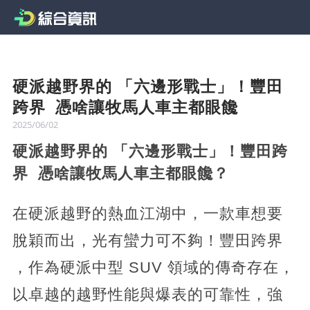
硬派越野界的 「六邊形戰士」！豐田
跨界 憑啥讓牧馬人車主都眼饞
2025/06/02
硬派越野界的 「六邊形戰士」！豐田跨
界 憑啥讓牧馬人車主都眼饞？
在硬派越野的熱血江湖中，一款車想要
脫穎而出，光有蠻力可不夠！豐田跨界
，作為硬派中型 SUV 領域的傳奇存在，
以卓越的越野性能與爆表的可靠性，強