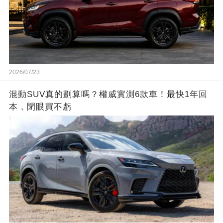
2026/07/23
混動SUV真的劃算嗎？權威實測6款車！最快1年回
本，閉眼買不虧