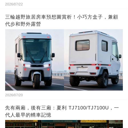
2026/07/22
三輪越野旅居房車預想圖賞析！小巧方盒子，兼顧
代步和野外露營
2026/07/20
先有兩廂，後有三廂：夏利 TJ7100/TJ7100U，一
代人最早的轎車記憶