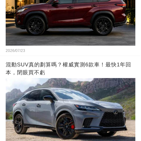
2026/07/23
混動SUV真的劃算嗎？權威實測6款車！最快1年回
本，閉眼買不虧