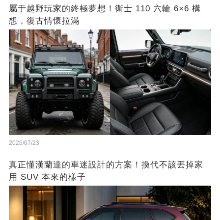
屬于越野玩家的終極夢想！衛士 110 六輪 6×6 構
想，復古情懷拉滿
2026/07/23
真正懂漢蘭達的車迷設計的方案！換代不該丟掉家
用 SUV 本來的樣子