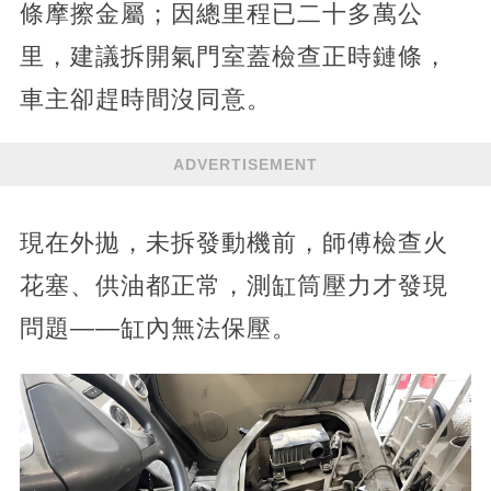
條摩擦金屬；因總里程已二十多萬公
里，建議拆開氣門室蓋檢查正時鏈條，
車主卻趕時間沒同意。
ADVERTISEMENT
現在外拋，未拆發動機前，師傅檢查火
花塞、供油都正常，測缸筒壓力才發現
問題——缸內無法保壓。