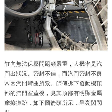
缸內無法保壓問題頗嚴重，大機率是汽
門出狀況、密封不佳，而汽門密封不良
常因汽門彎曲所致。師傅拆下發動機頂
部的汽門室蓋後，見其頂部有明顯金屬
摩擦痕跡，如下圖箭頭所示，呈亮閃閃