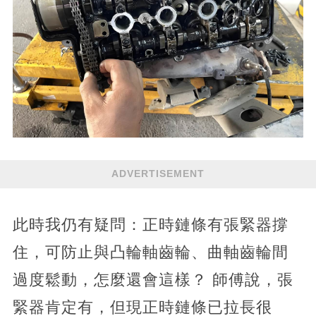
ADVERTISEMENT
此時我仍有疑問：正時鏈條有張緊器撐
住，可防止與凸輪軸齒輪、曲軸齒輪間
過度鬆動，怎麼還會這樣？ 師傅說，張
緊器肯定有，但現正時鏈條已拉長很