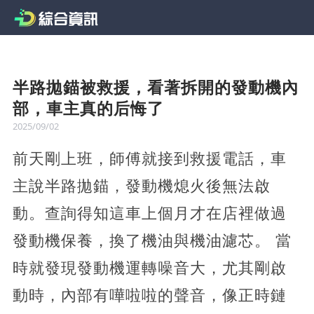
半路拋錨被救援，看著拆開的發動機內
部，車主真的后悔了
2025/09/02
前天剛上班，師傅就接到救援電話，車
主說半路拋錨，發動機熄火後無法啟
動。查詢得知這車上個月才在店裡做過
發動機保養，換了機油與機油濾芯。 當
時就發現發動機運轉噪音大，尤其剛啟
動時，內部有嘩啦啦的聲音，像正時鏈