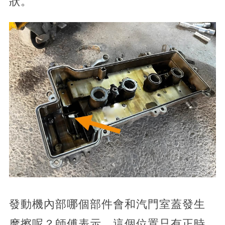
狀。
發動機內部哪個部件會和汽門室蓋發生
摩擦呢？師傅表示，這個位置只有正時