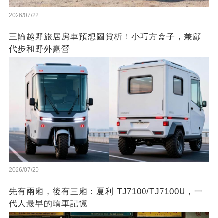
2026/07/22
三輪越野旅居房車預想圖賞析！小巧方盒子，兼顧
代步和野外露營
2026/07/20
先有兩廂，後有三廂：夏利 TJ7100/TJ7100U，一
代人最早的轎車記憶