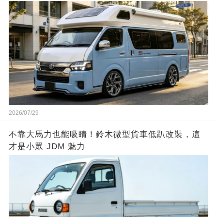
2026/07/29
不靠大馬力也能吸睛！鈴木微型貨車低趴改裝，這
才是小眾 JDM 魅力