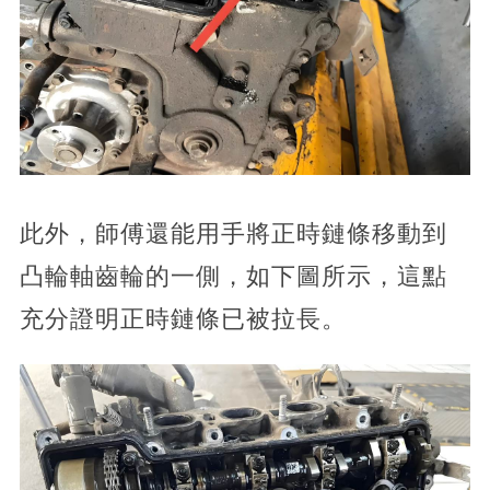
此外，師傅還能用手將正時鏈條移動到
凸輪軸齒輪的一側，如下圖所示，這點
充分證明正時鏈條已被拉長。