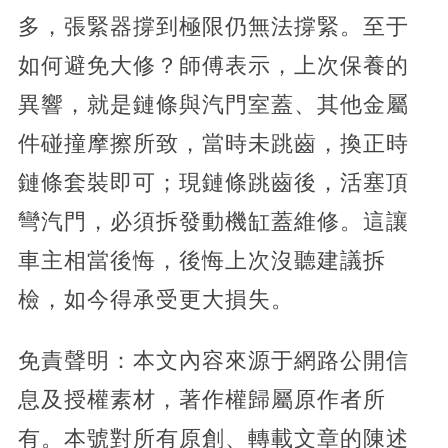
多，張緊器撐到極限仍無法撐緊。至于
如何避免大修？師傅表示，上次保養的
異響，就是鏈條與汽門室蓋、其他金屬
件碰撞摩擦所致，當時未跳齒，換正時
鏈條套裝即可；現鏈條跳齒後，活塞頂
彎汽門，必須拆發動機缸蓋維修。這讓
車主相當後悔，後悔上次沒聽建議拆
檢，如今得承受更大損失。
免責聲明：本文內容來源于網路公開信
息及授權素材，著作權歸屬原作者所
有。本號對所有原創、轉載文章的陳述