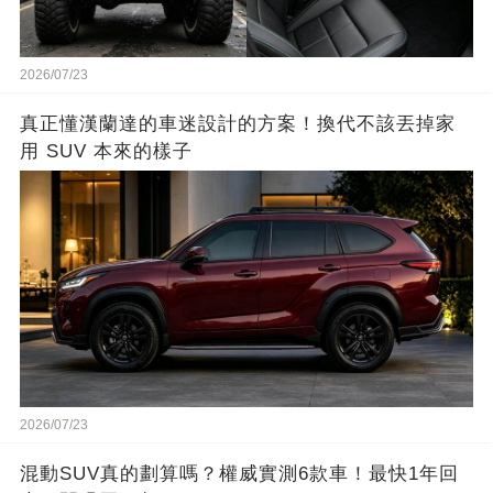
2026/07/23
真正懂漢蘭達的車迷設計的方案！換代不該丟掉家
用 SUV 本來的樣子
2026/07/23
混動SUV真的劃算嗎？權威實測6款車！最快1年回