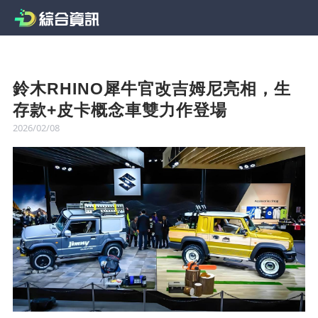
鈴木RHINO犀牛官改吉姆尼亮相，生
存款+皮卡概念車雙力作登場
2026/02/08