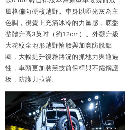
以0.66L輕自排版本為原型車改裝而成，
風格偏向硬核越野。車身以啞光灰為主
色調，視覺上充滿冰冷的力量感，底盤
整體升高3英吋（約12cm）。外觀升級
大花紋全地形越野輪胎與加寬防脫鋁
圈，大幅提升復雜路況的抓地力與通過
性，車頭更加裝競技前保桿與不鏽鋼護
板，防護力拉滿。