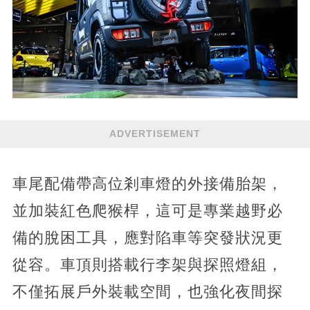
ADVERTISEMENT
車尾配備帶高位剎車燈的外接備胎架，
並加裝紅色爬猴桿，這可是專業越野必
備的脫困工具，應對陷車等突發狀況更
從容。車頂則搭載行李架與探照燈組，
不僅拓展戶外裝載空間，也強化夜間探