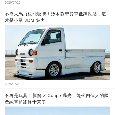
2026/07/29
不靠大馬力也能吸睛！鈴木微型貨車低趴改裝，這
才是小眾 JDM 魅力
2026/07/28
不再是玩具！騰勢 Z Coupe 曝光，能坐四個人的國
產純電超跑終于來了