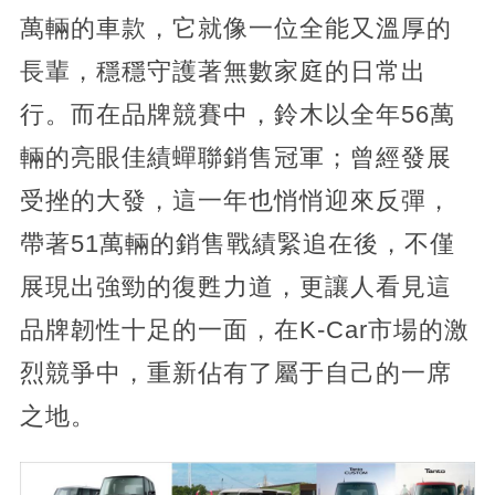
萬輛的車款，它就像一位全能又溫厚的
長輩，穩穩守護著無數家庭的日常出
行。而在品牌競賽中，鈴木以全年56萬
輛的亮眼佳績蟬聯銷售冠軍；曾經發展
受挫的大發，這一年也悄悄迎來反彈，
帶著51萬輛的銷售戰績緊追在後，不僅
展現出強勁的復甦力道，更讓人看見這
品牌韌性十足的一面，在K-Car市場的激
烈競爭中，重新佔有了屬于自己的一席
之地。