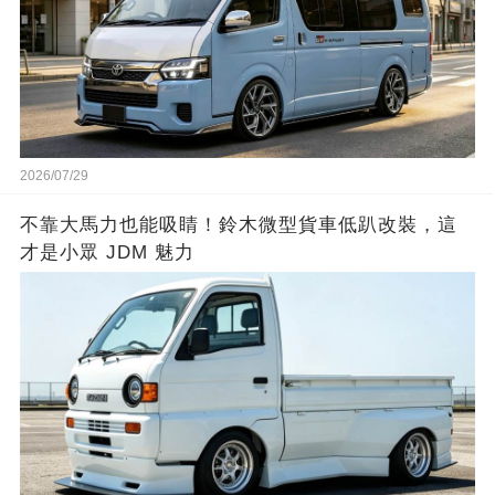
2026/07/29
不靠大馬力也能吸睛！鈴木微型貨車低趴改裝，這
才是小眾 JDM 魅力