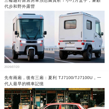
三輪越野旅居房車預想圖賞析！小巧方盒子，兼顧
代步和野外露營
2026/07/20
先有兩廂，後有三廂：夏利 TJ7100/TJ7100U，一
代人最早的轎車記憶