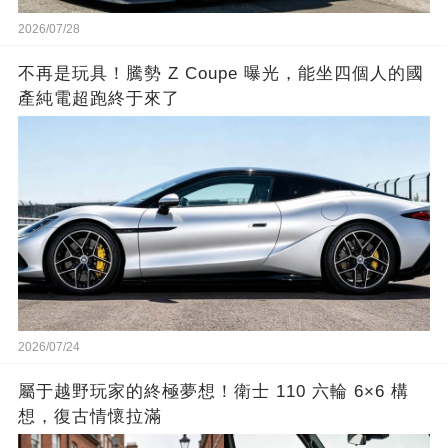
2026/07/28
不再是玩具！騰勢 Z Coupe 曝光，能坐四個人的國
產純電超跑終于來了
2026/07/24
屬于越野玩家的終極夢想！衛士 110 六輪 6×6 構
想，復古情懷拉滿