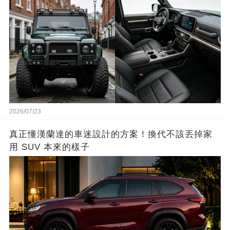
2026/07/23
真正懂漢蘭達的車迷設計的方案！換代不該丟掉家
用 SUV 本來的樣子