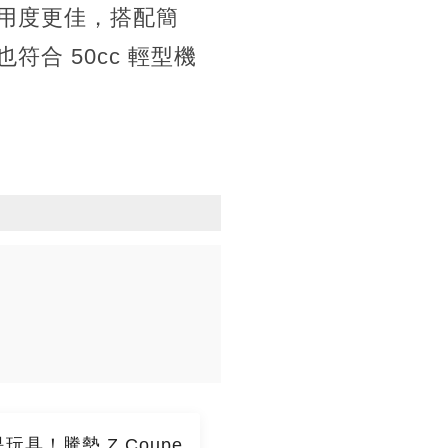
用度更佳，搭配簡
合 50cc 輕型機
玩具！騰勢 Z Coupe