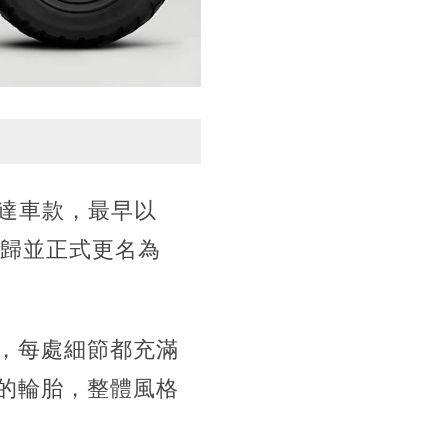
速克達車款，最早以
強勢回歸並正式更名為
，每處細節都充滿
的輪胎，整體風格