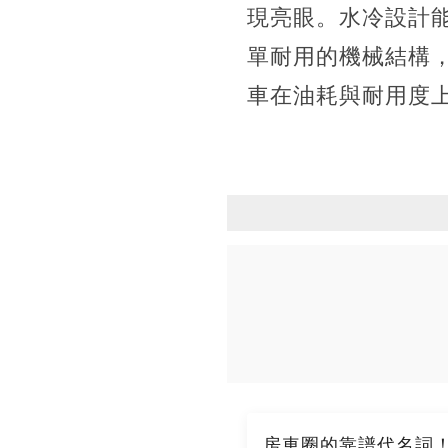
現亮眼。水冷設計
單耐用的機械結構，
車在油耗與耐用度
房車圈的靠譜代名詞！2