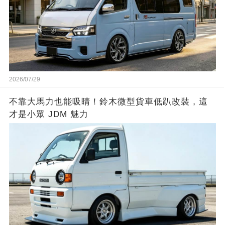
2026/07/29
不靠大馬力也能吸睛！鈴木微型貨車低趴改裝，這
才是小眾 JDM 魅力