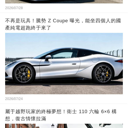
2026/07/28
不再是玩具！騰勢 Z Coupe 曝光，能坐四個人的國
產純電超跑終于來了
2026/07/24
屬于越野玩家的終極夢想！衛士 110 六輪 6×6 構
想，復古情懷拉滿