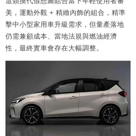
這類換代假想圖貼合當下年輕使用者審
美，運動外觀 + 精緻內飾的組合，精準
擊中小型家用車升級需求，但量產落地
仍需兼顧成本、當地法規與燃油經濟
性，最終實車會存在大幅調整。