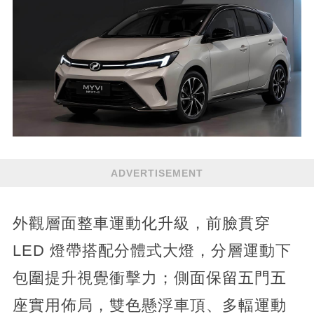
ADVERTISEMENT
外觀層面整車運動化升級，前臉貫穿
LED 燈帶搭配分體式大燈，分層運動下
包圍提升視覺衝擊力；側面保留五門五
座實用佈局，雙色懸浮車頂、多輻運動