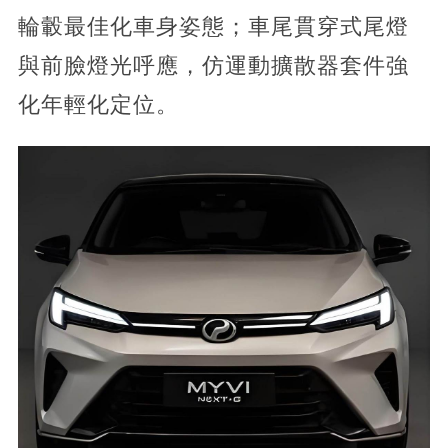
輪轂最佳化車身姿態；車尾貫穿式尾燈
與前臉燈光呼應，仿運動擴散器套件強
化年輕化定位。