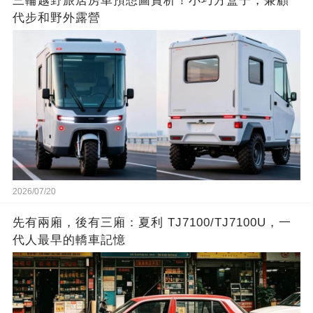
三輪越野旅居房車預想圖賞析！小巧方盒子，兼顧
代步和野外露營
2026/07/20
先有兩廂，後有三廂：夏利 TJ7100/TJ7100U，一
代人最早的轎車記憶