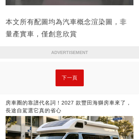
本文所有配圖均為汽車概念渲染圖，非
量產實車，僅創意欣賞
ADVERTISEMENT
下一頁
房車圈的靠譜代名詞！2027 款豐田海獅房車來了，
長途自駕選它真的省心