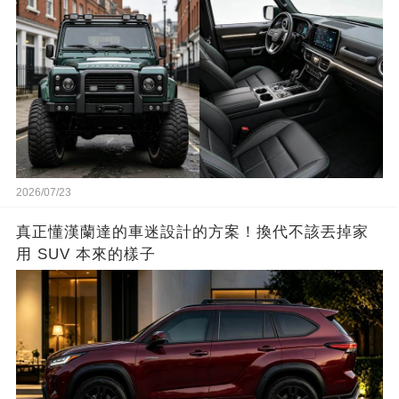
2026/07/23
真正懂漢蘭達的車迷設計的方案！換代不該丟掉家
用 SUV 本來的樣子