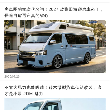
房車圈的靠譜代名詞！2027 款豐田海獅房車來了，
長途自駕選它真的省心
2026/07/29
不靠大馬力也能吸睛！鈴木微型貨車低趴改裝，這
才是小眾 JDM 魅力