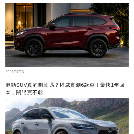
2026/07/23
混動SUV真的劃算嗎？權威實測6款車！最快1年回
本，閉眼買不虧