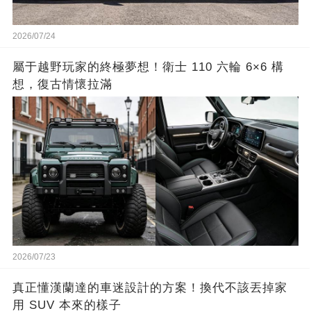
2026/07/24
屬于越野玩家的終極夢想！衛士 110 六輪 6×6 構
想，復古情懷拉滿
2026/07/23
真正懂漢蘭達的車迷設計的方案！換代不該丟掉家
用 SUV 本來的樣子