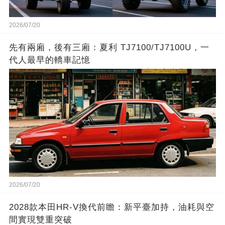
2026/07/20
先有兩廂，後有三廂：夏利 TJ7100/TJ7100U，一
代人最早的轎車記憶
2026/07/20
2028款本田HR-V換代前瞻：新平臺加持，油耗與空
間實現雙重突破