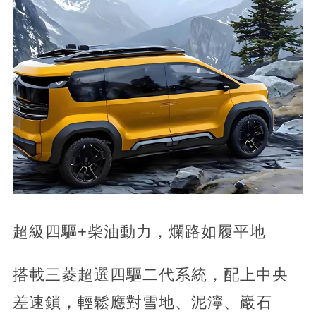
超級四驅+柴油動力，爛路如履平地
搭載三菱超選四驅二代系統，配上中央
差速鎖，輕鬆應對雪地、泥濘、巖石