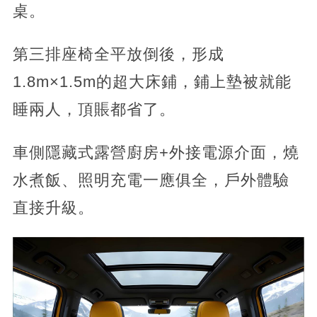
桌。
第三排座椅全平放倒後，形成
1.8m×1.5m的超大床鋪，鋪上墊被就能
睡兩人，頂賬都省了。
車側隱藏式露營廚房+外接電源介面，燒
水煮飯、照明充電一應俱全，戶外體驗
直接升級。