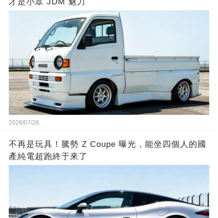
才是小眾 JDM 魅力
2026/07/28
不再是玩具！騰勢 Z Coupe 曝光，能坐四個人的國
產純電超跑終于來了