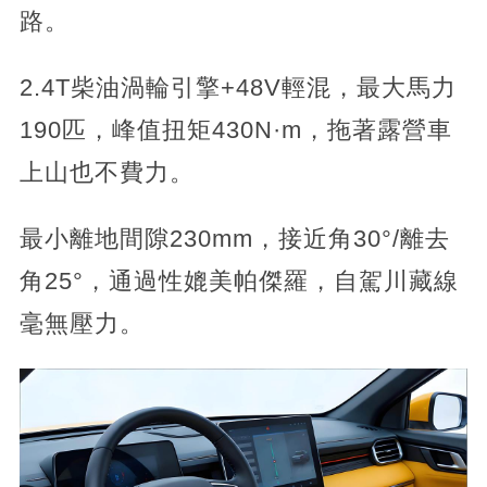
路。
2.4T柴油渦輪引擎+48V輕混，最大馬力
190匹，峰值扭矩430N·m，拖著露營車
上山也不費力。
最小離地間隙230mm，接近角30°/離去
角25°，通過性媲美帕傑羅，自駕川藏線
毫無壓力。