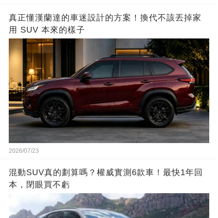
真正懂漢蘭達的車迷設計的方案！換代不該丟掉家
用 SUV 本來的樣子
2026/07/23
混動SUV真的劃算嗎？權威實測6款車！最快1年回
本，閉眼買不虧