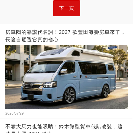
下一頁
房車圈的靠譜代名詞！2027 款豐田海獅房車來了，
長途自駕選它真的省心
2026/07/29
不靠大馬力也能吸睛！鈴木微型貨車低趴改裝，這