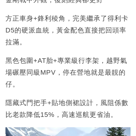
方正車身+鋒利稜角，完美繼承了得利卡
D5的硬派血統，黃金配色直接把回頭率
拉滿。
黑色包圍+AT胎+專業級行李架，越野氣
場碾壓同級MPV，停在營地就是最靚的
仔。
隱藏式門把手+貼地側裙設計，風阻係數
比老款降低15%，高速巡航更省油。