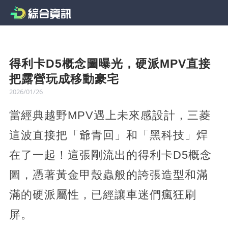
得利卡D5概念圖曝光，硬派MPV直接
把露營玩成移動豪宅
2026/01/26
當經典越野MPV遇上未來感設計，三菱
這波直接把「爺青回」和「黑科技」焊
在了一起！這張剛流出的得利卡D5概念
圖，憑著黃金甲殼蟲般的誇張造型和滿
滿的硬派屬性，已經讓車迷們瘋狂刷
屏。