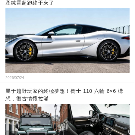
產純電超跑終于來了
2026/07/24
屬于越野玩家的終極夢想！衛士 110 六輪 6×6 構
想，復古情懷拉滿