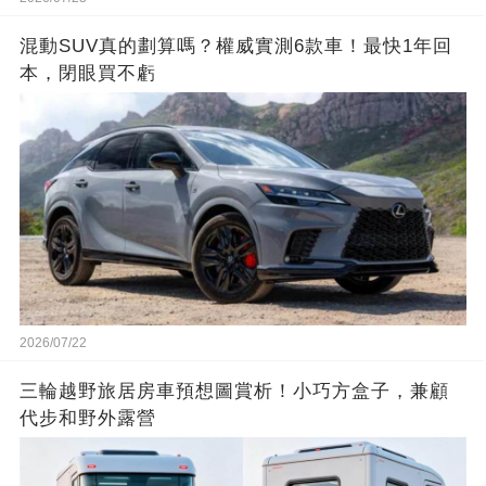
混動SUV真的劃算嗎？權威實測6款車！最快1年回
本，閉眼買不虧
2026/07/22
三輪越野旅居房車預想圖賞析！小巧方盒子，兼顧
代步和野外露營