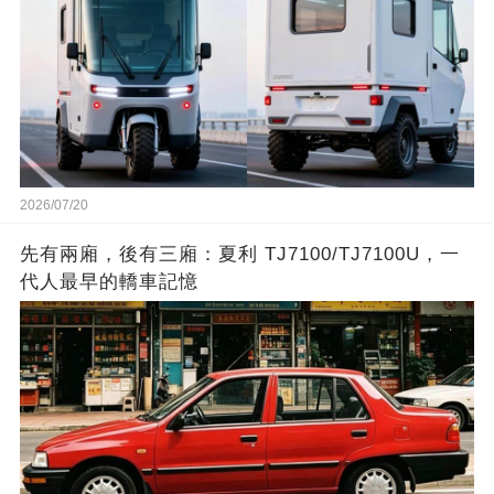
2026/07/20
先有兩廂，後有三廂：夏利 TJ7100/TJ7100U，一
代人最早的轎車記憶