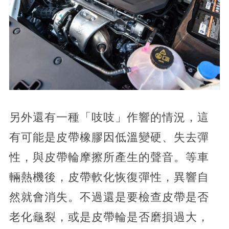
另外還有一種「吱吱」作響的情況，這
有可能是皮帶橡膠因低溫變硬、失去彈
性，與皮帶輪摩擦所產生的聲音。等車
輛熱機後，皮帶軟化恢復彈性，異響自
然就會消失。不過還是要檢查皮帶是否
老化龜裂，或是皮帶輪是否磨損過大，