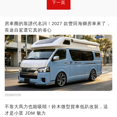
下一頁
房車圈的靠譜代名詞！2027 款豐田海獅房車來了，
長途自駕選它真的省心
2026/07/29
不靠大馬力也能吸睛！鈴木微型貨車低趴改裝，這
才是小眾 JDM 魅力