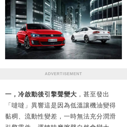
ADVERTISEMENT
一，冷啟動後引擎聲變大
，甚至發出
「噠噠」異響這是因為低溫讓機油變得
黏稠、流動性變差，一時無法充分潤滑