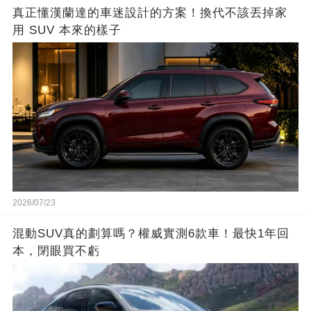
真正懂漢蘭達的車迷設計的方案！換代不該丟掉家
用 SUV 本來的樣子
2026/07/23
混動SUV真的劃算嗎？權威實測6款車！最快1年回
本，閉眼買不虧