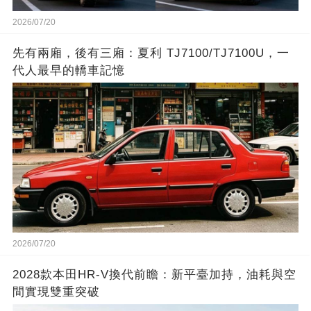
2026/07/20
先有兩廂，後有三廂：夏利 TJ7100/TJ7100U，一
代人最早的轎車記憶
2026/07/20
2028款本田HR-V換代前瞻：新平臺加持，油耗與空
間實現雙重突破