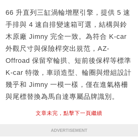
66 升直列三缸渦輪增壓引擎，提供 5 速
手排與 4 速自排變速箱可選，結構與鈴
木原廠 Jimny 完全一致。為符合 K-car
外觀尺寸與保險桿突出規范，AZ-
Offroad 保留窄輪拱、短前後保桿等標準
K-car 特徵，車頭造型、輪圈與燈組設計
幾乎和 Jimny 一模一樣，僅在進氣格柵
與尾標替換為馬自達專屬品牌識別。
文章未完，點擊下一頁繼續
ADVERTISEMENT