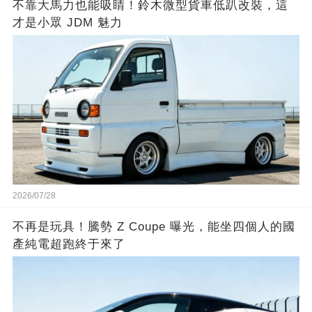
不靠大馬力也能吸睛！鈴木微型貨車低趴改裝，這
才是小眾 JDM 魅力
2026/07/28
不再是玩具！騰勢 Z Coupe 曝光，能坐四個人的國
產純電超跑終于來了