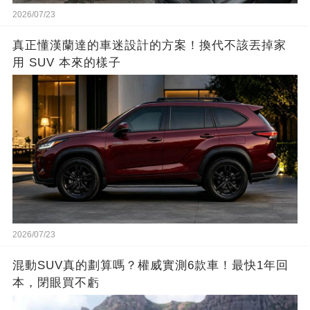
2026/07/23
真正懂漢蘭達的車迷設計的方案！換代不該丟掉家
用 SUV 本來的樣子
2026/07/23
混動SUV真的劃算嗎？權威實測6款車！最快1年回
本，閉眼買不虧