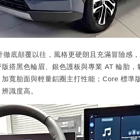
觀設計徹底顛覆以往，風格更硬朗且充滿冒險感
 越野版搭黑色輪眉、銀色護板與專業 AT 輪胎，氣
加寬胎面與輕量鋁圈主打性能；Core 標準
，辨識度高。