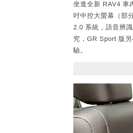
坐進全新 RAV4 
吋中控大螢幕（部分車
2.0 系統，語音辨識
究，GR Spor
驗。