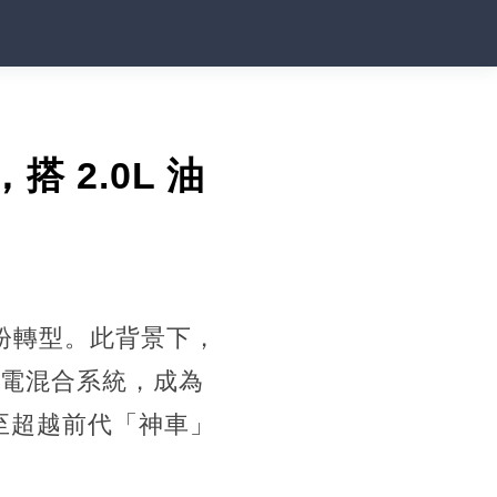
 2.0L 油
紛紛轉型。此背景下，
油電混合系統，成為
甚至超越前代「神車」