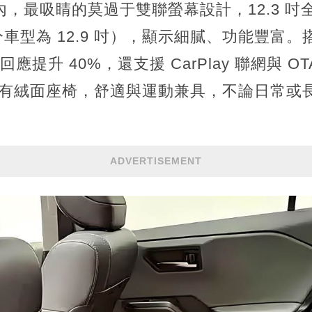
車內，最吸睛的莫過于雙聯螢幕設計，12.3 吋
型為 12.9 吋），顯示細膩、功能豐富。搭載最
回應提升 40%，還支援 CarPlay 聯網與 
t 版另有絨面座椅，舒適與運動兼具，不論日常
ADVERTISEMENT