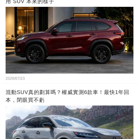
用 SUV 本來的樣子
2026/07/23
混動SUV真的劃算嗎？權威實測6款車！最快1年回
本，閉眼買不虧