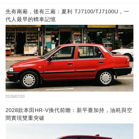
先有兩廂，後有三廂：夏利 TJ7100/TJ7100U，一
代人最早的轎車記憶
2026/07/20
2028款本田HR-V換代前瞻：新平臺加持，油耗與空
間實現雙重突破