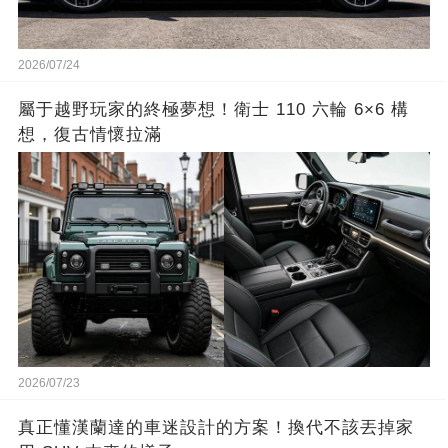
2026/07/24
屬于越野玩家的終極夢想！衛士 110 六輪 6×6 構
想，復古情懷拉滿
2026/07/23
真正懂漢蘭達的車迷設計的方案！換代不該丟掉家