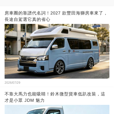
房車圈的靠譜代名詞！2027 款豐田海獅房車來了，
長途自駕選它真的省心
2026/07/29
不靠大馬力也能吸睛！鈴木微型貨車低趴改裝，這
才是小眾 JDM 魅力