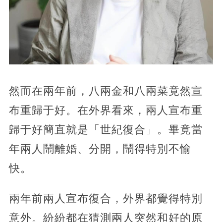
然而在兩年前，八兩金和八兩菜竟然宣
布重歸于好。在外界看來，兩人宣布重
歸于好簡直就是「世紀復合」。畢竟當
年兩人鬧離婚、分開，鬧得特別不愉
快。
兩年前兩人宣布復合，外界都覺得特別
意外。紛紛都在猜測兩人突然和好的原