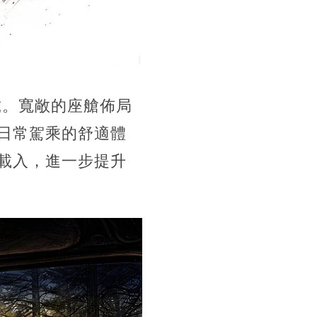
虎。寬敞的座艙佈局
日常駕乘的舒適體
載入，進一步提升