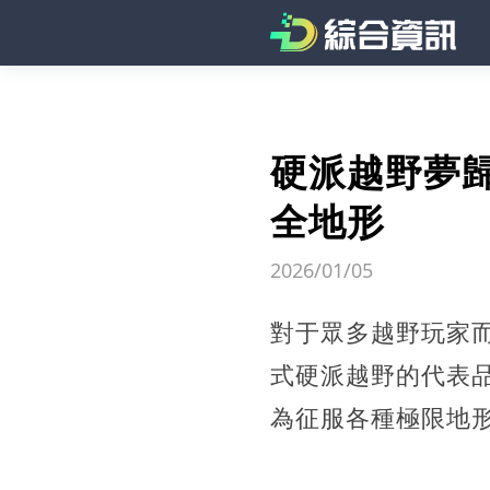
硬派越野夢
全地形
2026/01/05
對于眾多越野玩家
式硬派越野的代表
為征服各種極限地