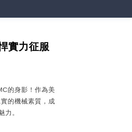
悍實力征服
MC的身影！作為美
扎實的機械素質，成
魅力。