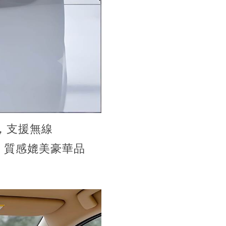
幕，支援無線
區恆溫，質感媲美豪華品