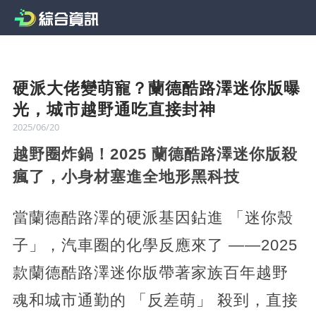
硬派大佬變萌寵？蘭德酷路澤迷你版曝
光，城市越野通吃直接封神
2025/06/20
越野圈炸鍋！2025 蘭德酷路澤迷你版殺
瘋了，小身材塞進全地形黑科技
當蘭德酷路澤的硬派基因鉆進 「迷你殼
子」，汽車圈的化學反應來了 ——2025
款蘭德酷路澤迷你版帶著家族百年越野
魂和城市通勤的 「反差萌」 殺到，直接