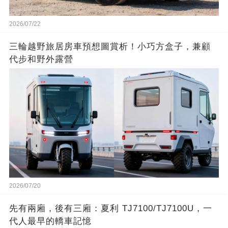
2026/07/22
三輪越野旅居房車預想圖賞析！小巧方盒子，兼顧
代步和野外露營
2026/07/20
先有兩廂，後有三廂：夏利 TJ7100/TJ7100U，一
代人最早的轎車記憶