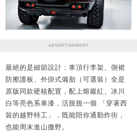
ADVERTISEMENT
最絕的是細節設計：車頂行李架、側裙
防擦護板、外掛式備胎（可選裝）全是
原版同款硬核配置，配上熔巖紅、冰川
白等亮色系車漆，活脫脫一個 「穿著西
裝的越野特工」，既能陪你通勤炸街，
也能周末進山撒野。