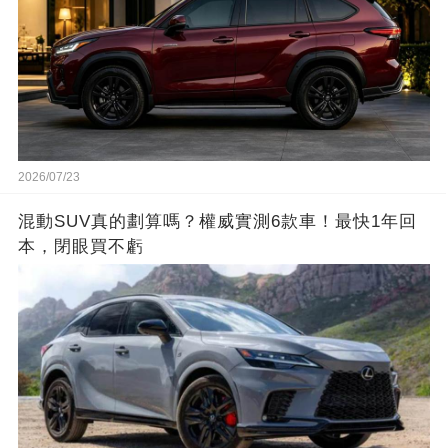
2026/07/23
混動SUV真的劃算嗎？權威實測6款車！最快1年回
本，閉眼買不虧