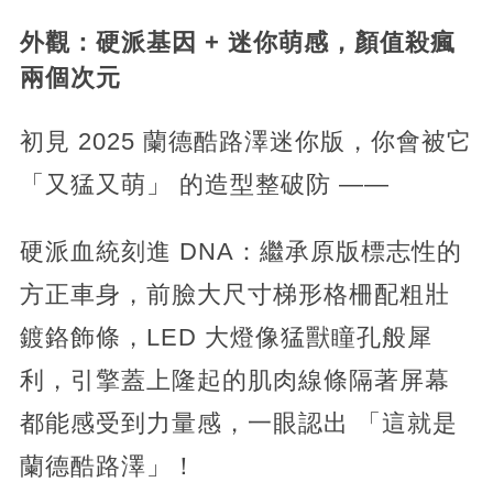
外觀：硬派基因 + 迷你萌感，顏值殺瘋
兩個次元
初見 2025 蘭德酷路澤迷你版，你會被它
「又猛又萌」 的造型整破防 ——
硬派血統刻進 DNA：繼承原版標志性的
方正車身，前臉大尺寸梯形格柵配粗壯
鍍鉻飾條，LED 大燈像猛獸瞳孔般犀
利，引擎蓋上隆起的肌肉線條隔著屏幕
都能感受到力量感，一眼認出 「這就是
蘭德酷路澤」！