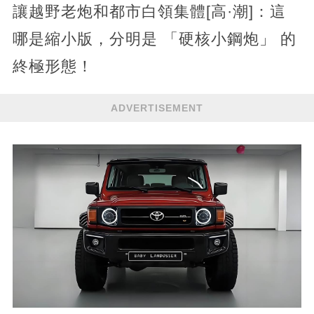
讓越野老炮和都市白領集體[高·潮]：這
哪是縮小版，分明是 「硬核小鋼炮」 的
終極形態！
ADVERTISEMENT