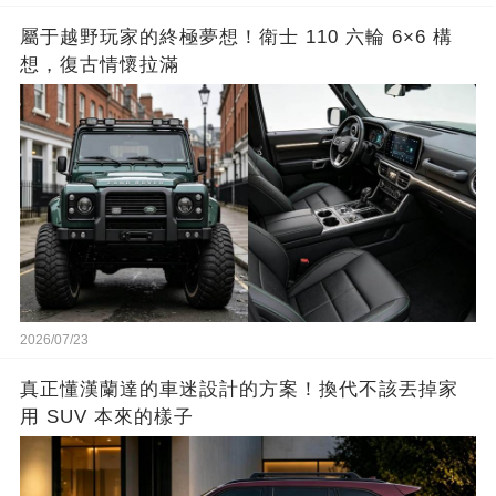
屬于越野玩家的終極夢想！衛士 110 六輪 6×6 構
想，復古情懷拉滿
2026/07/23
真正懂漢蘭達的車迷設計的方案！換代不該丟掉家
用 SUV 本來的樣子