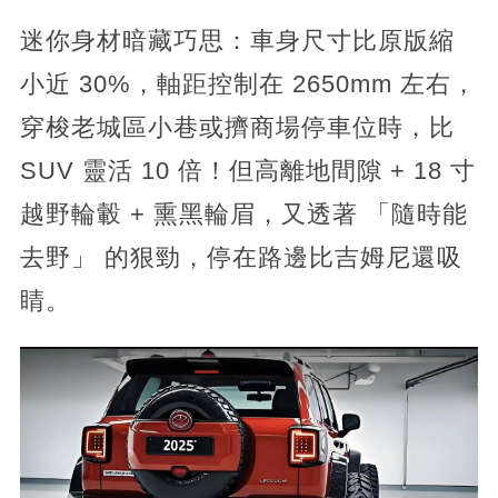
迷你身材暗藏巧思：車身尺寸比原版縮
小近 30%，軸距控制在 2650mm 左右，
穿梭老城區小巷或擠商場停車位時，比
SUV 靈活 10 倍！但高離地間隙 + 18 寸
越野輪轂 + 熏黑輪眉，又透著 「隨時能
去野」 的狠勁，停在路邊比吉姆尼還吸
睛。