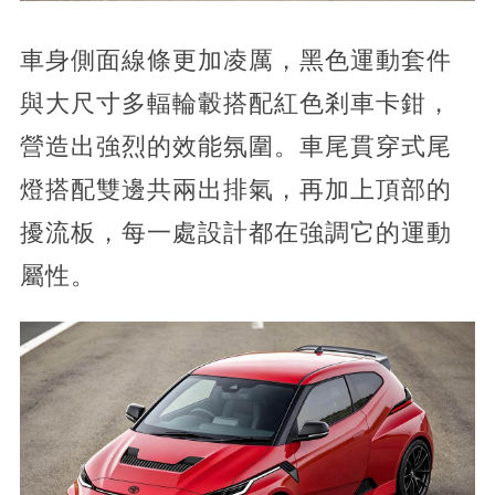
車身側面線條更加凌厲，黑色運動套件
與大尺寸多輻輪轂搭配紅色剎車卡鉗，
營造出強烈的效能氛圍。車尾貫穿式尾
燈搭配雙邊共兩出排氣，再加上頂部的
擾流板，每一處設計都在強調它的運動
屬性。