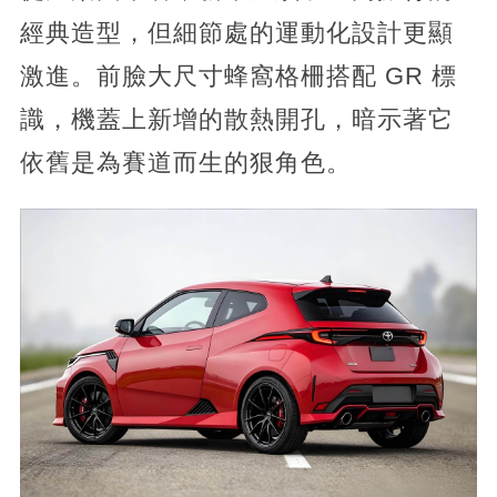
經典造型，但細節處的運動化設計更顯
激進。前臉大尺寸蜂窩格柵搭配 GR 標
識，機蓋上新增的散熱開孔，暗示著它
依舊是為賽道而生的狠角色。