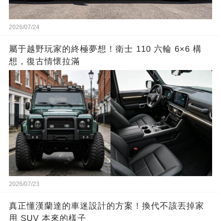
2026/07/24
屬于越野玩家的終極夢想！衛士 110 六輪 6×6 構
想，復古情懷拉滿
2026/07/23
真正懂漢蘭達的車迷設計的方案！換代不該丟掉家
用 SUV 本來的樣子