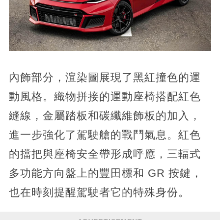
內飾部分，渲染圖展現了黑紅撞色的運
動風格。織物拼接的運動座椅搭配紅色
縫線，金屬踏板和碳纖維飾板的加入，
進一步強化了駕駛艙的戰鬥氣息。紅色
的擋把與座椅安全帶形成呼應，三輻式
多功能方向盤上的豐田標和 GR 按鍵，
也在時刻提醒駕駛者它的特殊身份。