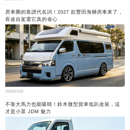
房車圈的靠譜代名詞！2027 款豐田海獅房車來了，
長途自駕選它真的省心
2026/07/29
不靠大馬力也能吸睛！鈴木微型貨車低趴改裝，這
才是小眾 JDM 魅力