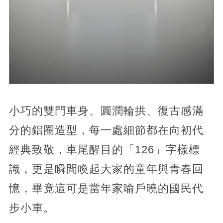
小巧的雙門車身、圓潤輪拱、復古感滿
分的鋁圈造型，每一處細節都在向初代
經典致敬，車尾醒目的「126」字樣標
識，更是瞬間喚起大家的童年與青春回
憶，畢竟這可是當年家喻戶曉的國民代
步小車。