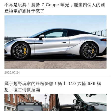
不再是玩具！騰勢 Z Coupe 曝光，能坐四個人的國
產純電超跑終于來了
2026/07/24
屬于越野玩家的終極夢想！衛士 110 六輪 6×6 構
想，復古情懷拉滿