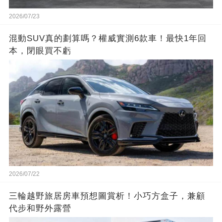
2026/07/23
混動SUV真的劃算嗎？權威實測6款車！最快1年回
本，閉眼買不虧
2026/07/22
三輪越野旅居房車預想圖賞析！小巧方盒子，兼顧
代步和野外露營