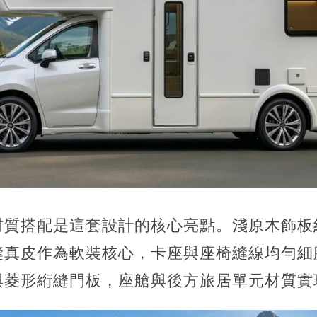
材質搭配是這套設計的核心亮點。淺原木飾板
縫真皮作為軟裝核心，卡座與座椅縫線均勻細
與菱形絎縫門板，座艙與後方旅居單元材質實