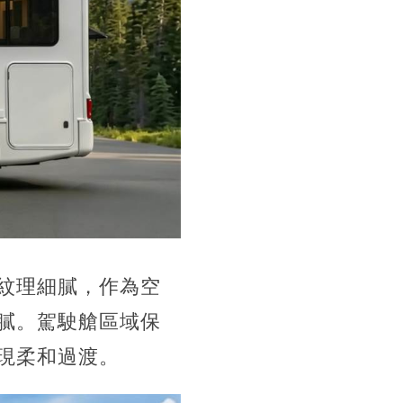
紋理細膩，作為空
膩。駕駛艙區域保
現柔和過渡。