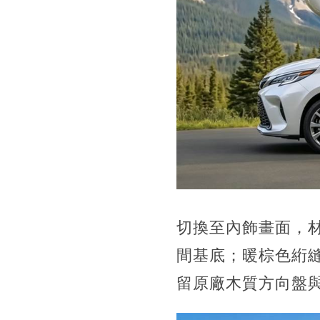
切換至內飾畫面，
間基底；暖棕色絎
留原廠木質方向盤