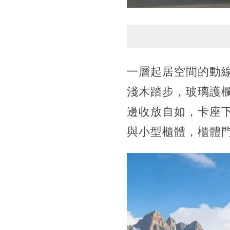
一層起居空間的動
淺木踏步，玻璃護
邊收放自如，卡座
與小型櫃體，櫃體