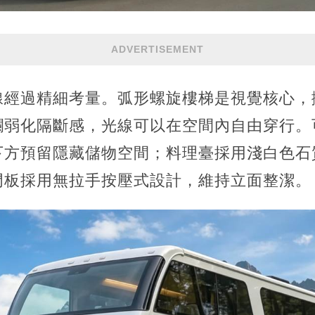
ADVERTISEMENT
線經過精細考量。弧形螺旋樓梯是視覺核心，
欄弱化隔斷感，光線可以在空間內自由穿行。
下方預留隱藏儲物空間；料理臺採用淺白色石
門板採用無拉手按壓式設計，維持立面整潔。