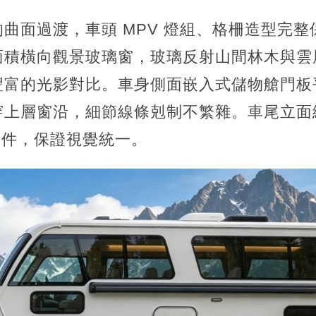
曲面過渡，車頭 MPV 燈組、格柵造型完
面積橫向觀景玻璃窗，玻璃反射山間林木與雲
豐富的光影對比。車身側面嵌入式儲物艙門板
穿上層窗沿，細節線條剋制不繁雜。車尾立面
廠元件，保證視覺統一。