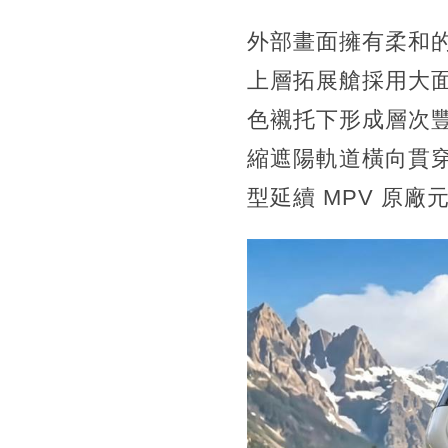
外部畫面擁有柔和的
上層拓展艙採用大
色襯托下形成層次
縮遮陽軌道橫向貫
型延續 MPV 原