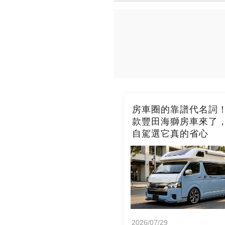
房車圈的靠譜代名詞！2
款豐田海獅房車來了
自駕選它真的省心
2026/07/29