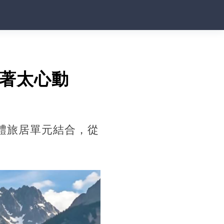
看著太心動
立體旅居單元結合，從