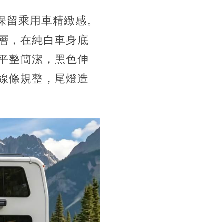
整保留乘用車精緻感。
層，在純白車身底
平整簡潔，黑色伸
線條規整，尾燈造