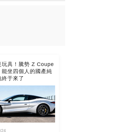
玩具！騰勢 Z Coupe
，能坐四個人的國產純
跑終于來了
/24