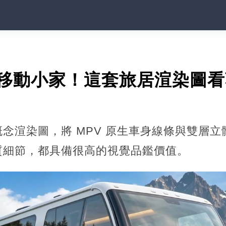
層移動小家！這套旅居渲染圖
念渲染圖，將 MPV 原生車身線條與雙層
質細節，都具備很高的視覺品鑑價值。