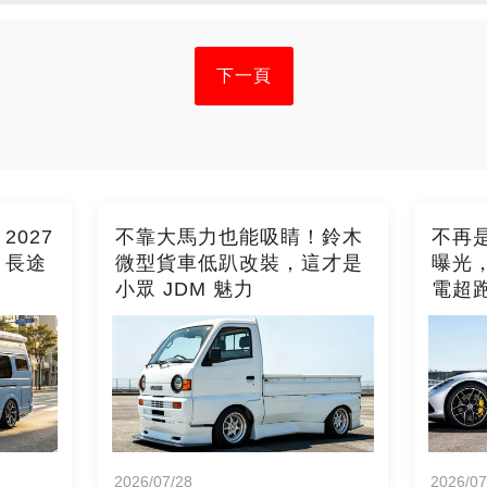
下一頁
027
不靠大馬力也能吸睛！鈴木
不再是
，長途
微型貨車低趴改裝，這才是
曝光
小眾 JDM 魅力
電超
2026/07/28
2026/07