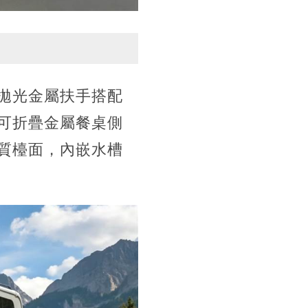
拋光金屬扶手搭配
可折疊金屬餐桌側
質檯面，內嵌水槽