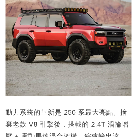
動力系統的革新是 250 系最大亮點。捨
棄老款 V8 引擎後，搭載的 2.4T 渦輪增
壓 + 電動馬達混合架構，綜效輸出達