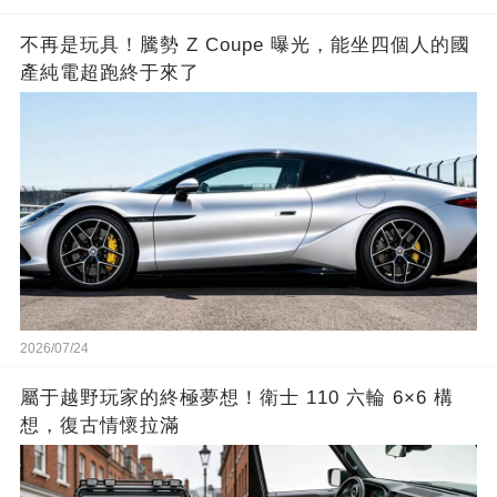
不再是玩具！騰勢 Z Coupe 曝光，能坐四個人的國
產純電超跑終于來了
2026/07/24
屬于越野玩家的終極夢想！衛士 110 六輪 6×6 構
想，復古情懷拉滿