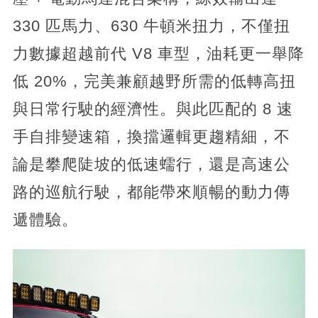
330 匹馬力、630 牛頓米扭力，不僅扭
力數據超越前代 V8 車型，油耗更一舉降
低 20%，完美兼顧越野所需的低轉高扭
與日常行駛的經濟性。與此匹配的 8 速
手自排變速箱，換擋邏輯更趨精細，不
論是攀爬陡坡的低速蠕行，還是高速公
路的巡航行駛，都能帶來順暢的動力傳
遞體驗。