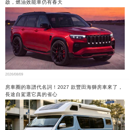
啟，燃油效能車仍有春天
2026/08/09
房車圈的靠譜代名詞！2027 款豐田海獅房車來了，
長途自駕選它真的省心