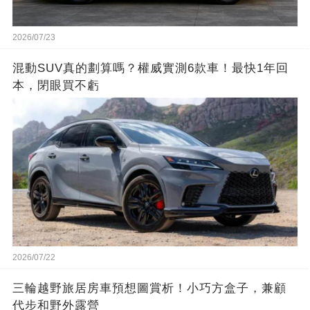
2026/07/23
混動SUV真的劃算嗎？權威實測6款車！最快1年回
本，閉眼買不虧
2026/07/22
三輪越野旅居房車預想圖賞析！小巧方盒子，兼顧
代步和野外露營