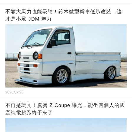
不靠大馬力也能吸睛！鈴木微型貨車低趴改裝，這
才是小眾 JDM 魅力
2026/07/28
不再是玩具！騰勢 Z Coupe 曝光，能坐四個人的國
產純電超跑終于來了