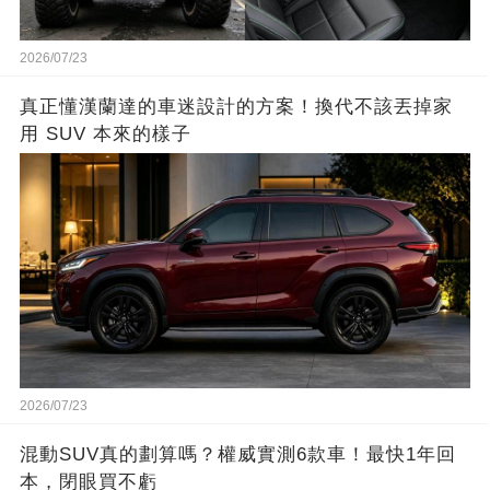
2026/07/23
真正懂漢蘭達的車迷設計的方案！換代不該丟掉家
用 SUV 本來的樣子
2026/07/23
混動SUV真的劃算嗎？權威實測6款車！最快1年回
本，閉眼買不虧