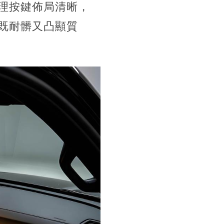
理按鍵佈局清晰，
既耐髒又凸顯質