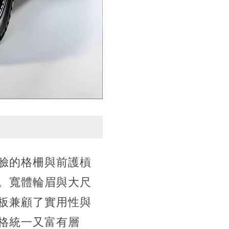
臉的格柵與前護槓
。寬體輪眉與大尺
板兼顧了實用性與
格統一又富有層