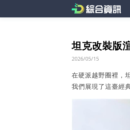
坦克改裝版
2026/05/15
在硬派越野圈裡，
我們展現了這臺經