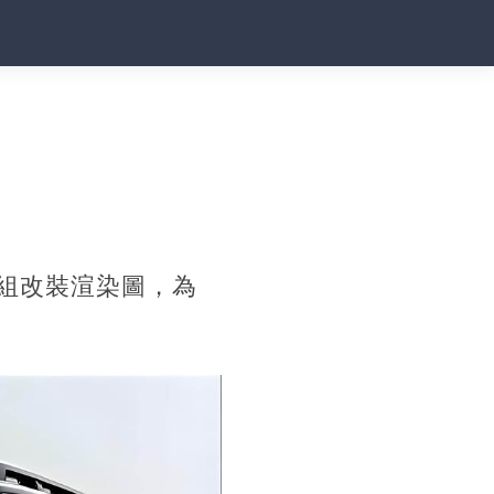
組改裝渲染圖，為