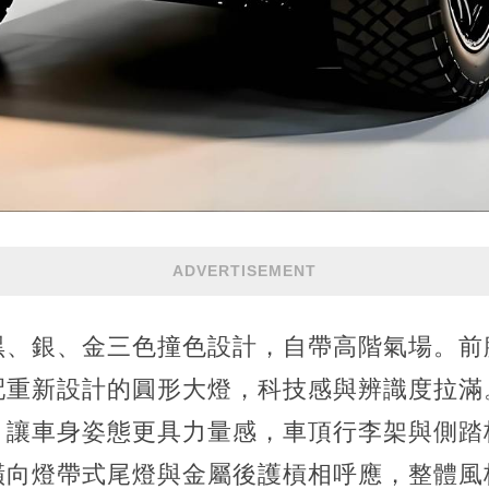
ADVERTISEMENT
黑、銀、金三色撞色設計，自帶高階氣場。前
配重新設計的圓形大燈，科技感與辨識度拉滿
，讓車身姿態更具力量感，車頂行李架與側踏
橫向燈帶式尾燈與金屬後護槓相呼應，整體風