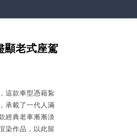
盡顯老式座駕
，這款車型憑藉紮
，承載了一代人滿
款經典老車漸漸淡
渲染作品，以此留