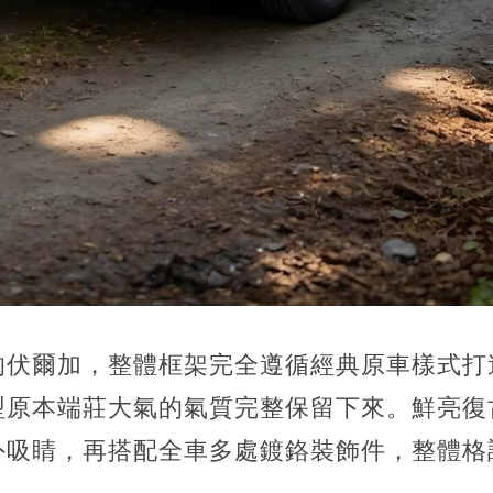
的伏爾加，整體框架完全遵循經典原車樣式打
型原本端莊大氣的氣質完整保留下來。鮮亮復
外吸睛，再搭配全車多處鍍鉻裝飾件，整體格