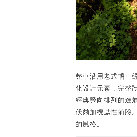
整車沿用老式轎車
化設計元素，完整
經典豎向排列的進
伏爾加標誌性前臉
的風格。