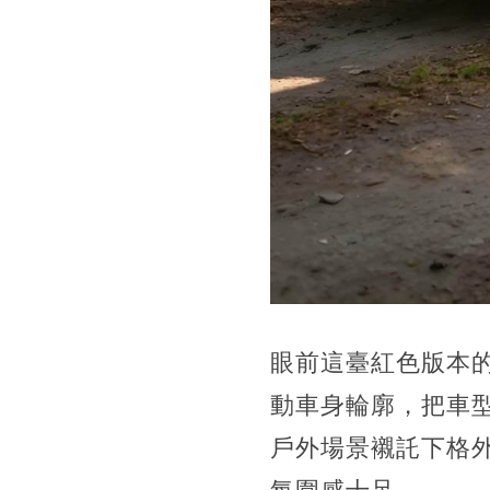
眼前這臺紅色版本
動車身輪廓，把車
戶外場景襯託下格