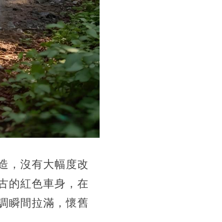
造，沒有大幅度改
古的紅色車身，在
調瞬間拉滿，懷舊