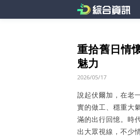
重拾舊日情
魅力
2026/05/17
說起伏爾加，在老
實的做工、穩重大
滿的出行回憶。時
出大眾視線，不少