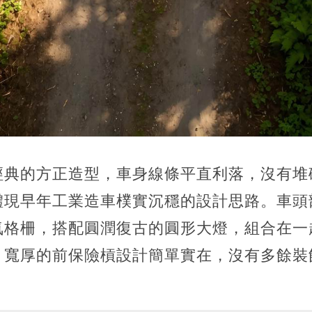
經典的方正造型，車身線條平直利落，沒有堆
體現早年工業造車樸實沉穩的設計思路。車頭
氣格柵，搭配圓潤復古的圓形大燈，組合在一
。寬厚的前保險槓設計簡單實在，沒有多餘裝