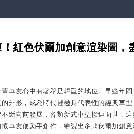
懷！紅色伏爾加創意渲染圖，
一輩車友心中有著舉足輕重的地位。早些年間
氣的外形，成為時代裡極具代表性的經典車型
代不斷向前發展，各類新式車型接連面世，這
情懷車友便動手創作，繪製出多款伏爾加創意