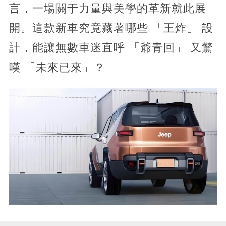
言，一場關于力量與美學的革新就此展
開。這款新車究竟藏著哪些 「王炸」 設
計，能讓無數車迷直呼 「爺青回」 又驚
嘆 「未來已來」？