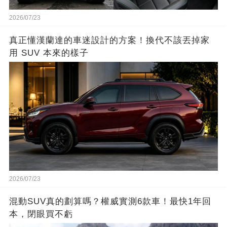
2026/07/23
真正懂漢蘭達的車迷設計的方案！換代不該丟掉家
用 SUV 本來的樣子
2026/07/23
混動SUV真的劃算嗎？權威實測6款車！最快1年回
本，閉眼買不虧