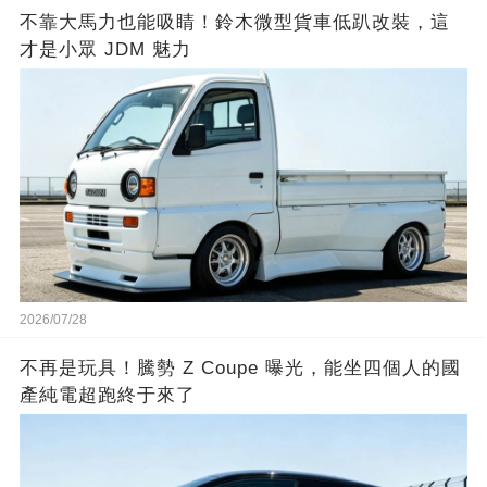
不靠大馬力也能吸睛！鈴木微型貨車低趴改裝，這
才是小眾 JDM 魅力
2026/07/28
不再是玩具！騰勢 Z Coupe 曝光，能坐四個人的國
產純電超跑終于來了