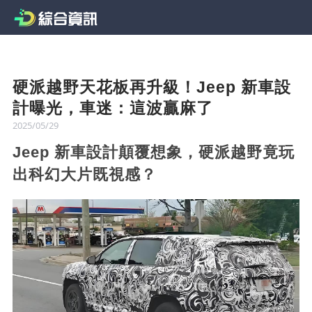
硬派越野天花板再升級！Jeep 新車設
計曝光，車迷：這波贏麻了
2025/05/29
Jeep 新車設計顛覆想象，硬派越野竟玩
出科幻大片既視感？