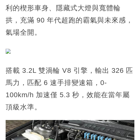
利的楔形車身、隱藏式大燈與寬體輪
拱，充滿 90 年代超跑的霸氣與未來感，
氣場全開。
搭載 3.2L 雙渦輪 V8 引擎，輸出 326 匹
馬力，匹配 6 速手排變速箱，0-
100km/h 加速僅 5.3 秒，效能在當年屬
頂級水準。