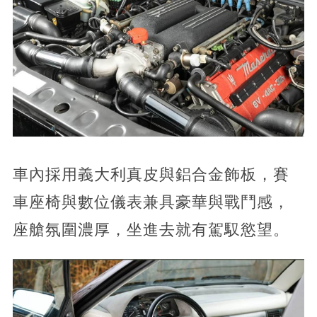
車內採用義大利真皮與鋁合金飾板，賽
車座椅與數位儀表兼具豪華與戰鬥感，
座艙氛圍濃厚，坐進去就有駕馭慾望。