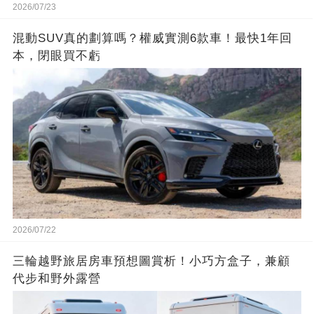
2026/07/23
混動SUV真的劃算嗎？權威實測6款車！最快1年回
本，閉眼買不虧
2026/07/22
三輪越野旅居房車預想圖賞析！小巧方盒子，兼顧
代步和野外露營