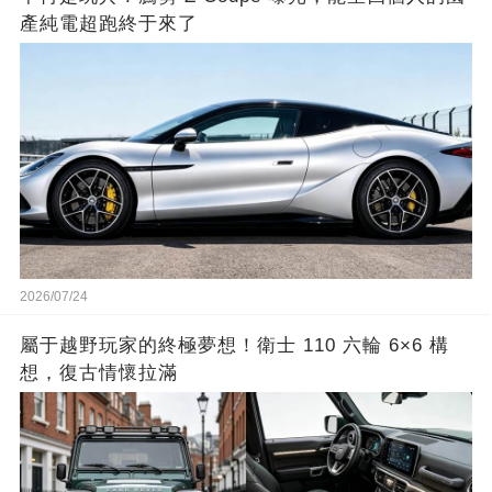
產純電超跑終于來了
2026/07/24
屬于越野玩家的終極夢想！衛士 110 六輪 6×6 構
想，復古情懷拉滿