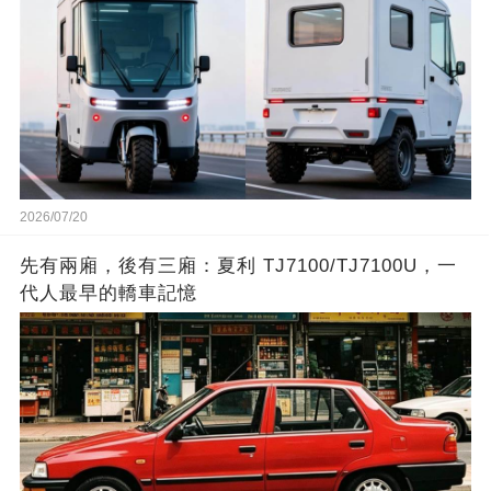
2026/07/20
先有兩廂，後有三廂：夏利 TJ7100/TJ7100U，一
代人最早的轎車記憶