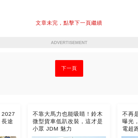
文章未完，點擊下一頁繼續
ADVERTISEMENT
下一頁
027
不靠大馬力也能吸睛！鈴木
不再是
，長途
微型貨車低趴改裝，這才是
曝光
小眾 JDM 魅力
電超