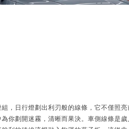
燈組，日行燈劃出利刃般的線條，它不僅照亮
中為你劃開迷霧，清晰而果決。車側線條是歲