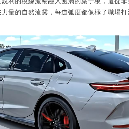
更銳利的稜線流暢融入飽滿的葉子板，這從非
在力量的自然流露，每道弧度都像極了職場打