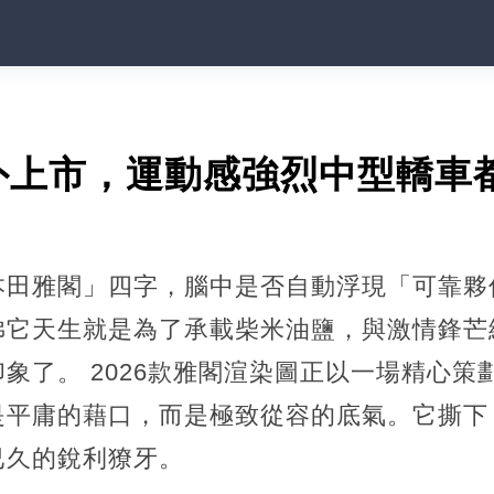
外上市，運動感強烈中型轎車
本田雅閣」四字，腦中是否自動浮現「可靠夥
彿它天生就是為了承載柴米油鹽，與激情鋒芒
象了。 2026款雅閣渲染圖正以一場精心策
是平庸的藉口，而是極致從容的底氣。它撕下
已久的銳利獠牙。