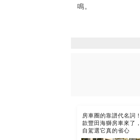
鳴。
房車圈的靠譜代名詞！2
款豐田海獅房車來了
自駕選它真的省心