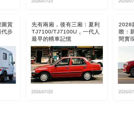
2026/07/23
2026/07
想圖賞
先有兩廂，後有三廂：夏利
202
顧代步
TJ7100/TJ7100U，一代人
瞻：
最早的轎車記憶
間實
2026/07/20
2026/07
ights Reserved.
私
版權