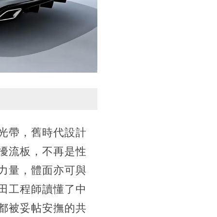
光帶，舊時代設計
擾流板，不再是性
力量，體面亦可與
田工程師讀懂了中
都被妥帖安撫的共