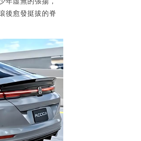
少年虛無的張揚，
滾後愈發挺拔的脊