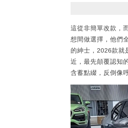
這從非簡單改款，
想間做選擇，他們
的紳士，2026款
近，最先顛覆認知
含蓄點綴，反倒像