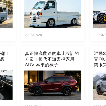
2026/07/28
2026/07
夢想！
真正懂漢蘭達的車迷設計的
混動
構想，
方案！換代不該丟掉家用
實測
SUV 本來的樣子
閉眼