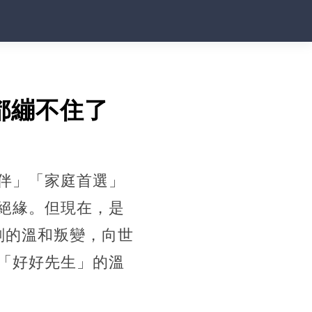
都繃不住了
伴」「家庭首選」
絕緣。但現在，是
劃的溫和叛變，向世
「好好先生」的溫