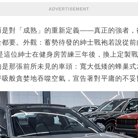
ADVERTISEMENT
而是對「成熟」的重新定義——真正的強者，
全都要。外觀：蓄勢待發的紳士戰袍若說從前
就是這位紳士在健身房苦練三年後，換上定製
的是那張前所未見的車頭：寬大低矮的蜂巢式
呼吸般貪婪地吞噬空氣，宣告著對平庸的不妥