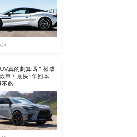
/24
SUV真的劃算嗎？權威
6款車！最快1年回本，
買不虧