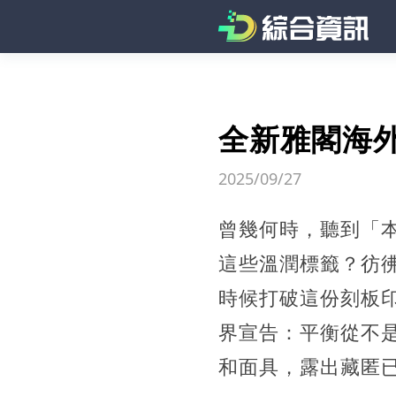
全新雅閣海
2025/09/27
曾幾何時，聽到「
這些溫潤標籤？彷
時候打破這份刻板印
界宣告：平衡從不
和面具，露出藏匿