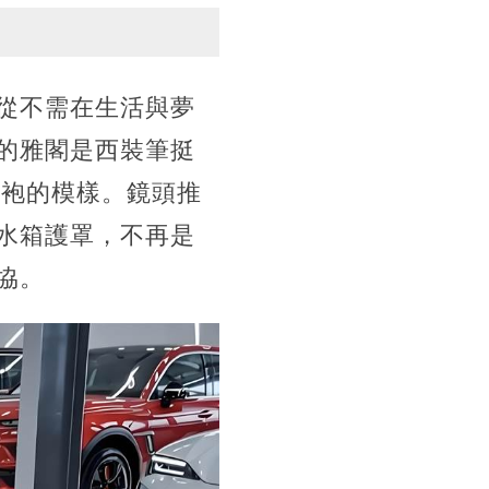
從不需在生活與夢
的雅閣是西裝筆挺
戰袍的模樣。鏡頭推
水箱護罩，不再是
協。