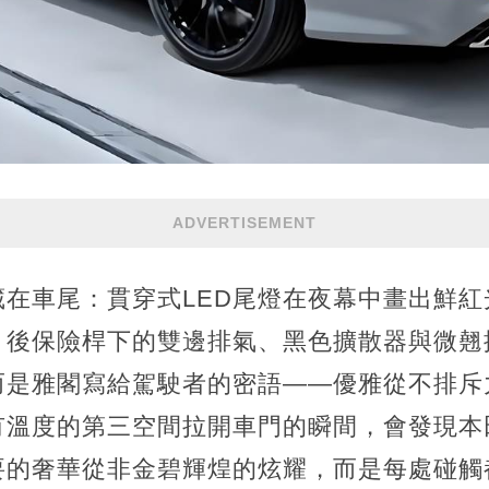
ADVERTISEMENT
藏在車尾：貫穿式LED尾燈在夜幕中畫出鮮紅
。後保險桿下的雙邊排氣、黑色擴散器與微翹
而是雅閣寫給駕駛者的密語——優雅從不排斥
有溫度的第三空間拉開車門的瞬間，會發現本
要的奢華從非金碧輝煌的炫耀，而是每處碰觸