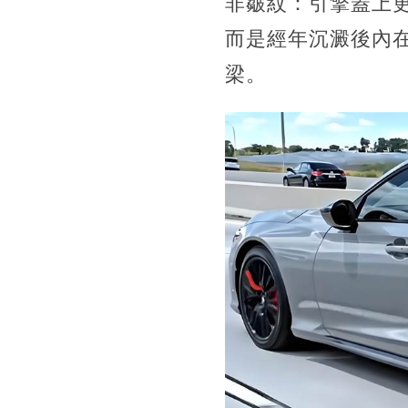
非皺紋：引擎蓋上
而是經年沉澱後內
梁。