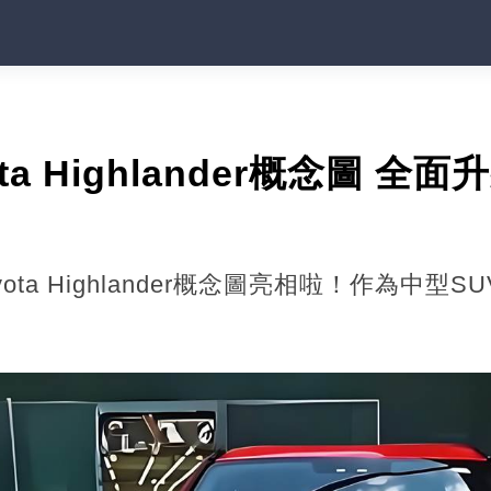
ota Highlander概念圖 全
yota Highlander概念圖亮相啦！作為中