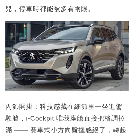
兒，停車時都能被多看兩眼。
內飾開掛：科技感藏在細節里一坐進駕
駛艙，i-Cockpit 唯我座艙直接把格調拉
滿 —— 賽車式小方向盤握感絕了，轉起