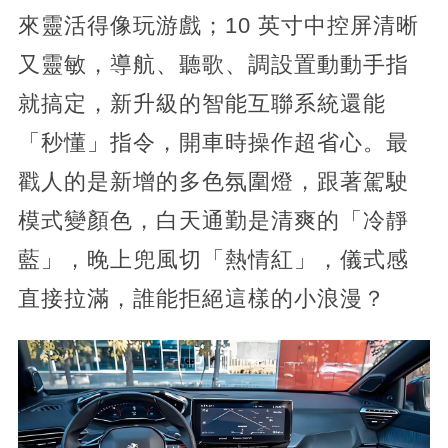
來靈活得像玩游戲；10 英寸中控屏清晰
又靈敏，導航、聽歌、調設置動動手指
就搞定，新升級的智能互聯系統還能
「秒懂」指令，開車時操作超省心。最
戳人的是新增的多色氛圍燈，跟著駕駛
模式變顏色，白天通勤是清爽的「冷靜
藍」，晚上兜風切「熱情紅」，儀式感
直接拉滿，誰能拒絕這樣的小浪漫？