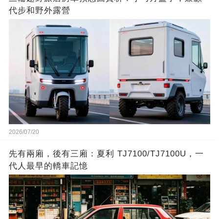
代步和野外露營
2026/07/20
先有兩廂，後有三廂：夏利 TJ7100/TJ7100U，一
代人最早的轎車記憶