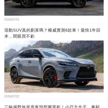
2026/07/23
混動SUV真的劃算嗎？權威實測6款車！最快1年回
本，閉眼買不虧
2026/07/22
三輪越野旅居房車預想圖賞析！小巧方盒子，兼顧