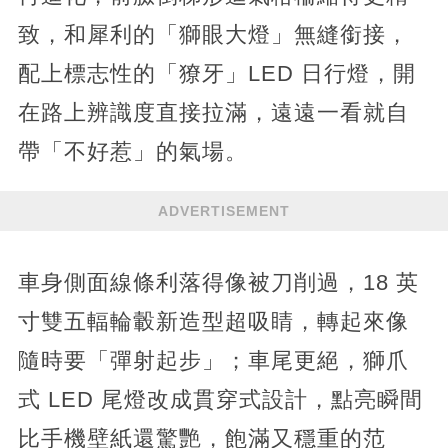
致，和犀利的「獅眼大燈」無縫銜接，
配上標志性的「獠牙」LED 日行燈，開
在路上辨識度直接拉滿，遠遠一看就自
帶「不好惹」的氣場。
ADVERTISEMENT
車身側面線條利落得像被刀削過，18 英
寸雙五輻輪轂新造型超吸睛，轉起來像
隨時要「彈射起步」；車尾更絕，獅爪
式 LED 尾燈改成貫穿式設計，點亮瞬間
比手機壁紙還驚艷，飽滿又穩重的范