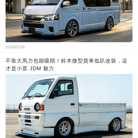
2026/07/29
不靠大馬力也能吸睛！鈴木微型貨車低趴改裝，這
才是小眾 JDM 魅力