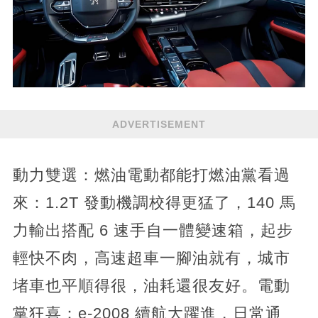
ADVERTISEMENT
動力雙選：燃油電動都能打燃油黨看過
來：1.2T 發動機調校得更猛了，140 馬
力輸出搭配 6 速手自一體變速箱，起步
輕快不肉，高速超車一腳油就有，城市
堵車也平順得很，油耗還很友好。電動
黨狂喜：e-2008 續航大躍進，日常通