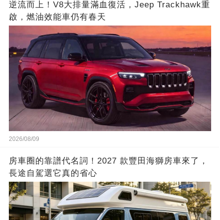
逆流而上！V8大排量滿血復活，Jeep Trackhawk重
啟，燃油效能車仍有春天
2026/08/09
房車圈的靠譜代名詞！2027 款豐田海獅房車來了，
長途自駕選它真的省心