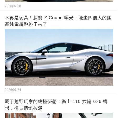
2026/07/28
不再是玩具！騰勢 Z Coupe 曝光，能坐四個人的國
產純電超跑終于來了
2026/07/24
屬于越野玩家的終極夢想！衛士 110 六輪 6×6 構
想，復古情懷拉滿