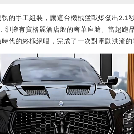
執的手工組裝，讓這台機械猛獸爆發出2.1
快，卻擁有寶格麗酒店般的奢華座艙。當超跑
油時代的終極絕唱，完成了一次對電動洪流的