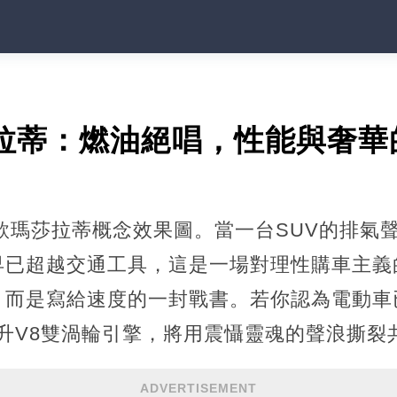
莎拉蒂：燃油絕唱，性能與奢
6款瑪莎拉蒂概念效果圖。當一台SUV的排氣
已超越交通工具，這是一場對理性購車主義的
，而是寫給速度的一封戰書。若你認為電動車
S的6.2升V8雙渦輪引擎，將用震懾靈魂的聲浪撕
ADVERTISEMENT