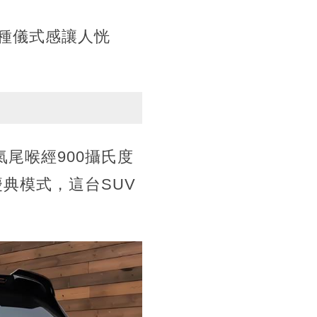
種儀式感讓人恍
尾喉經900攝氏度
典模式，這台SUV