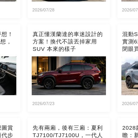
2026/07/28
2026/07
夢想！
真正懂漢蘭達的車迷設計的
混動
構想，
方案！換代不該丟掉家用
實測
SUV 本來的樣子
閉眼
2026/07/23
2026/07
想圖賞
先有兩廂，後有三廂：夏利
202
顧代步
TJ7100/TJ7100U，一代人
瞻：