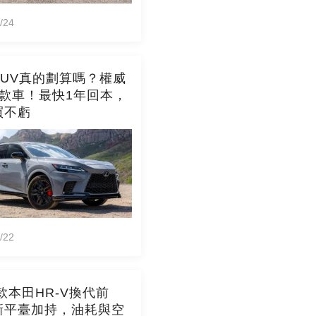
/24
SUV真的劃算嗎？權威
6款車！最快1年回本，
買不虧
/22
8款本田HR-V換代前
新平臺加持，油耗與空