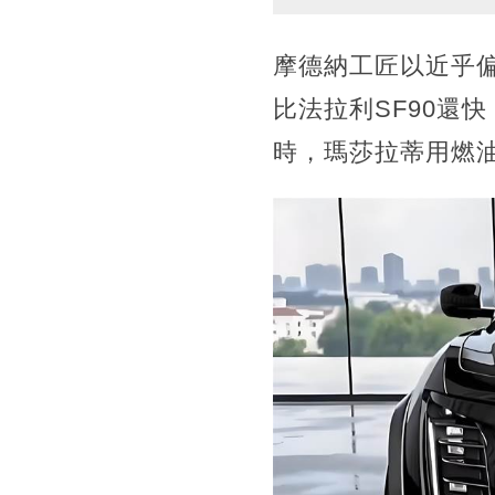
摩德納工匠以近乎偏
比法拉利SF90還
時，瑪莎拉蒂用燃