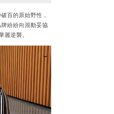
秒破百的原始野性，
品牌紛紛向混動妥協
華麗逆襲。