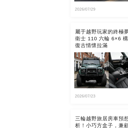
2026/07/29
屬于越野玩家的終極
衛士 110 六輪 6×6 
復古情懷拉滿
2026/07/23
三輪越野旅居房車預
析！小巧方盒子，兼