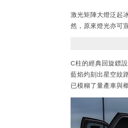
激光矩陣大燈泛起
然，原來燈光亦可
C柱的經典回旋鏢設
藍焰灼刻出星空紋路
已模糊了量產車與