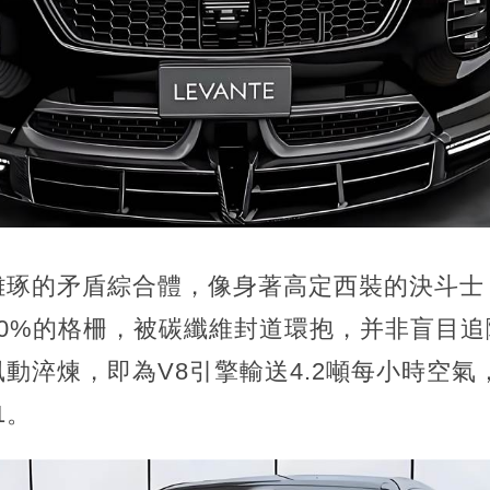
雕琢的矛盾綜合體，像身著高定西裝的決斗士
30%的格柵，被碳纖維封道環抱，并非盲目
動淬煉，即為V8引擎輸送4.2噸每小時空
1。