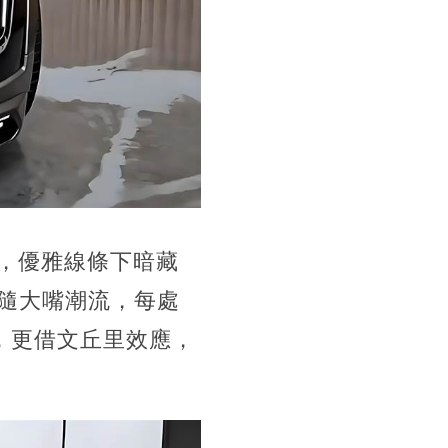
，優雅線條下暗藏
追隨大嘴潮流，每處
氣，更借文丘里效應，