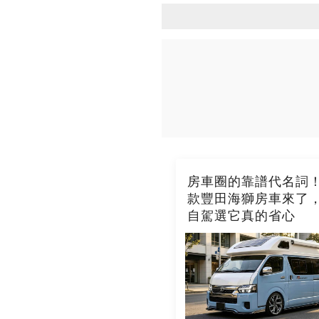
房車圈的靠譜代名詞！2
款豐田海獅房車來了
自駕選它真的省心