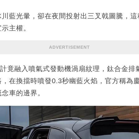
冰川藍光暈，卻在夜間投射出三叉戟圖騰，這
宣示主權。
ADVERTISEMENT
計竟融入噴氣式發動機渦扇紋理，鈦合金排氣
，在換擋時噴發0.3秒幽藍火焰，官方稱為慶
概念車的邊界。