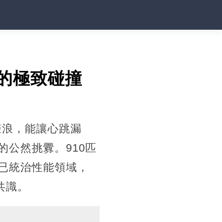
華的極致碰撞
聲浪，能讓心跳漏
公然挑釁。910匹
已統治性能領域，
裂共識。