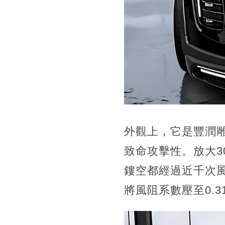
外觀上，它是豐潤
致命攻擊性。放大
鏤空都經過近千次風
將風阻系數壓至0.3