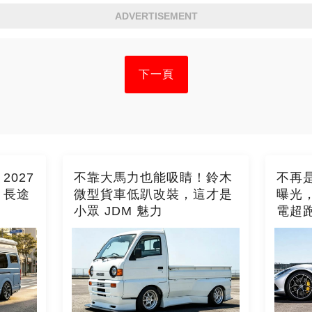
ADVERTISEMENT
下一頁
027
不靠大馬力也能吸睛！鈴木
不再是
，長途
微型貨車低趴改裝，這才是
曝光
小眾 JDM 魅力
電超