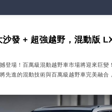
！大沙發 + 超強越野，混動版 
H震撼登場！百萬級混動越野車市場將迎來巨
H，將先進的混動技術與百萬級越野車完美融合