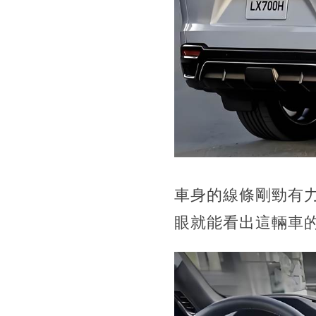
車身的線條剛勁有
眼就能看出這輛車