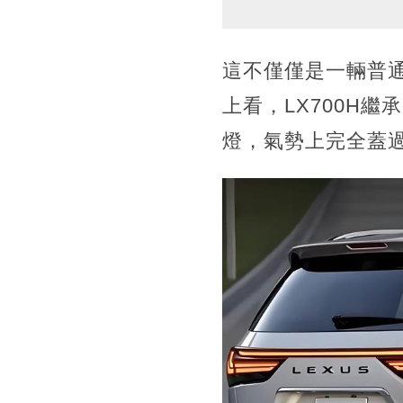
這不僅僅是一輛普
上看，LX700H
燈，氣勢上完全蓋