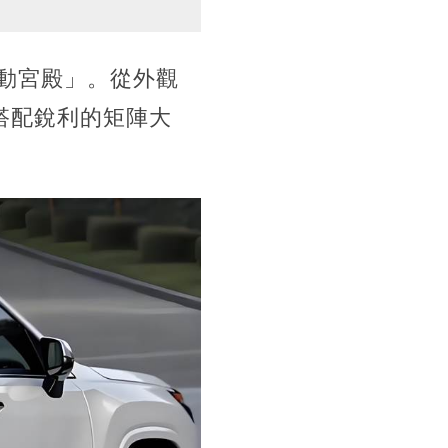
動宮殿」。從外觀
搭配銳利的矩陣大