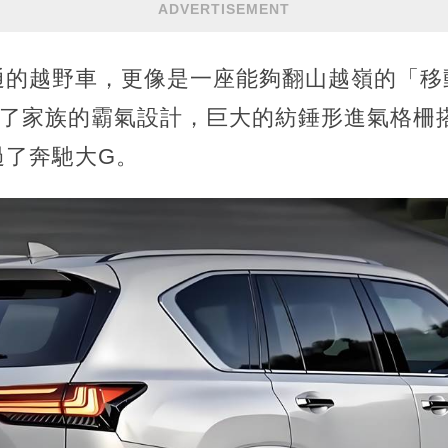
ADVERTISEMENT
通的越野車，更像是一座能夠翻山越嶺的「移
繼承了家族的霸氣設計，巨大的紡錘形進氣格柵
過了奔馳大G。