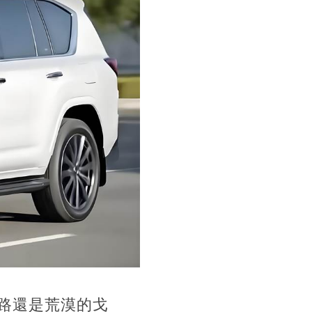
路還是荒漠的戈