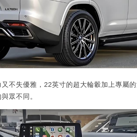
力又不失優雅，22英寸的超大輪轂加上專屬
的與眾不同。