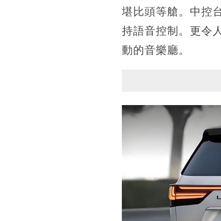
堪比頭等艙。中控
持語音控制。更令人驚
動的音樂廳。