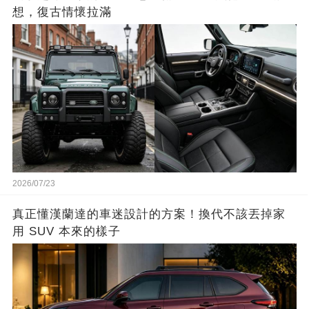
想，復古情懷拉滿
2026/07/23
真正懂漢蘭達的車迷設計的方案！換代不該丟掉家
用 SUV 本來的樣子