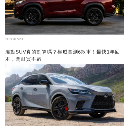
2026/07/23
混動SUV真的劃算嗎？權威實測6款車！最快1年回
本，閉眼買不虧