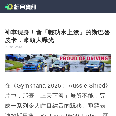
神車現身！會「輕功水上漂」的斯巴魯
皮卡，來頭大曝光
2025/12/30
在《Gymkhana 2025： Aussie Shred》
片中，那臺「上天下海」無所不能，完
成一系列令人瞠目結舌的飄移、飛躍表
演的斯巴魯「Brataroo 9500 Turbo」可