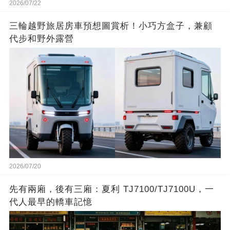
2026/07/22
三輪越野旅居房車預想圖賞析！小巧方盒子，兼顧
代步和野外露營
2026/07/20
先有兩廂，後有三廂：夏利 TJ7100/TJ7100U，一
代人最早的轎車記憶