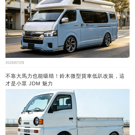
2026/07/29
不靠大馬力也能吸睛！鈴木微型貨車低趴改裝，這
才是小眾 JDM 魅力