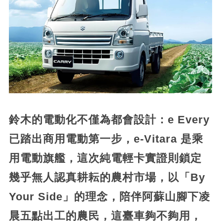
鈴木的電動化不僅為都會設計：e Every
已踏出商用電動第一步，e-Vitara 是乘
用電動旗艦，這次純電輕卡實證則鎖定
幾乎無人認真耕耘的農村市場，以「By
Your Side」的理念，陪伴阿蘇山腳下凌
晨五點出工的農民，這臺車夠不夠用，