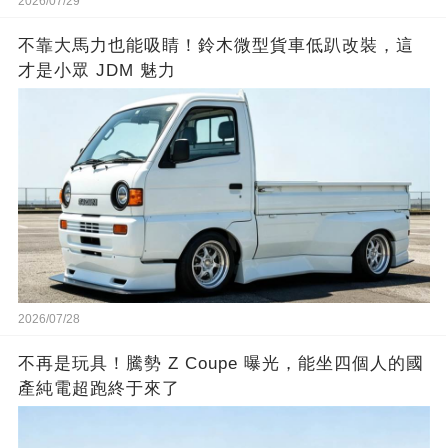
2026/07/29
不靠大馬力也能吸睛！鈴木微型貨車低趴改裝，這
才是小眾 JDM 魅力
2026/07/28
不再是玩具！騰勢 Z Coupe 曝光，能坐四個人的國
產純電超跑終于來了