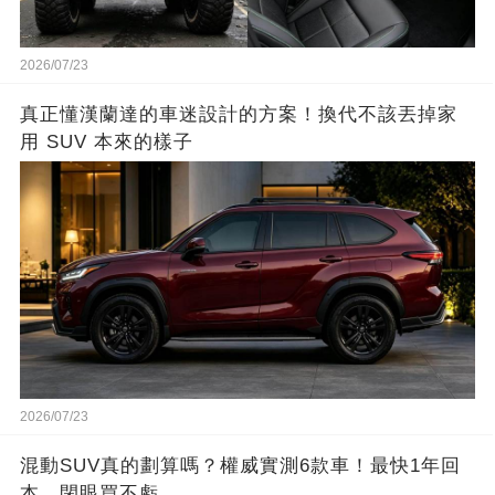
2026/07/23
真正懂漢蘭達的車迷設計的方案！換代不該丟掉家
用 SUV 本來的樣子
2026/07/23
混動SUV真的劃算嗎？權威實測6款車！最快1年回
本，閉眼買不虧