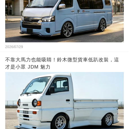
2026/07/29
不靠大馬力也能吸睛！鈴木微型貨車低趴改裝，這
才是小眾 JDM 魅力