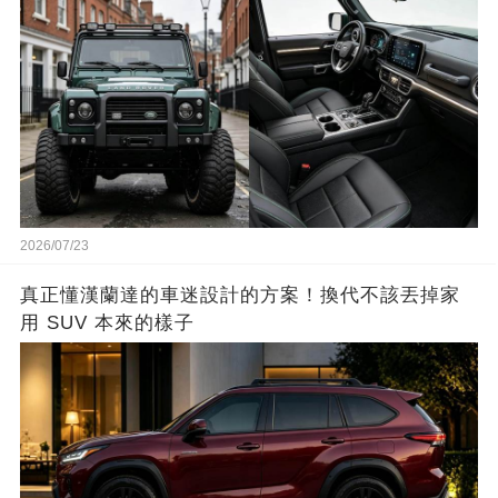
2026/07/23
真正懂漢蘭達的車迷設計的方案！換代不該丟掉家
用 SUV 本來的樣子