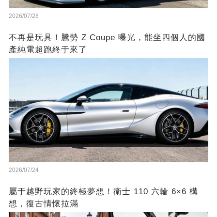
2026/07/28
不再是玩具！騰勢 Z Coupe 曝光，能坐四個人的國
產純電超跑終于來了
2026/07/24
屬于越野玩家的終極夢想！衛士 110 六輪 6×6 構
想，復古情懷拉滿