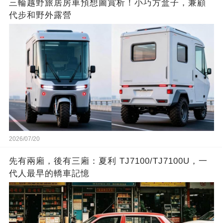
三輪越野旅居房車預想圖賞析！小巧方盒子，兼顧
代步和野外露營
2026/07/20
先有兩廂，後有三廂：夏利 TJ7100/TJ7100U，一
代人最早的轎車記憶