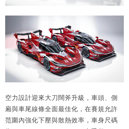
空力設計迎來大刀闊斧升級，車頭、側
廂與車尾線條全面最佳化，在賽規允許
范圍內強化下壓與散熱效率，車身尺碼